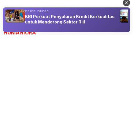
Berita Pilihan
BRI Perkuat Penyaluran Kredit Berkualitas
Advertisement
untuk Mendorong Sektor Riil
HUMANIORA
Ubah Sampah Jadi Manfaat, KKN UPN
Veteran Jatim Hadirkan Bank Sampah di
Campurejo
07 Aug 2026 15:30
Mahasiswa KKN Kelompok 22 UPN Veteran Jatim
distribusikan tempat sampah pilah di 4 RW Desa
Campurejo, Bojonegoro.