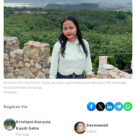
Kristiani Karunia Kasih Setia, penulis opini mengenai dampak PHK terhadap
kesejahteraan keluarga.
(Pribadi )
Bagikan Via
Kristiani Karunia
Sesmawati
Kasih Setia
Editor
Penulis