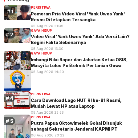
PERISTIWA
Pemeran Pria Video Viral 'Yank Uwes Yank'
Resmi Ditetapkan Tersangka
05 Aug 2026 21:39
GAYA HIDUP
Video Viral 'Yank Uwes Yank' Ada Versi Lain?
Begini Fakta Sebenarnya
05 Aug 2026 13:30
GAYA HIDUP
Imbangi Nilai Rapor dan Jabatan Ketua OSIS,
Masyita Lolos Politeknik Pertanian Gowa
05 Aug 2026 14:40
PERISTIWA
Cara Download Logo HUT RI ke-81 Resmi,
Mudah Lewat HP atau Laptop
05 Aug 2026 23:58
PERISTIWA
Putra Papua Oktowimelek Gobai Ditunjuk
sebagai Sekretaris Jenderal KAPMI PT
06 Aug 2026 20:22