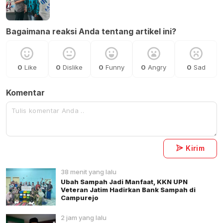
Bagaimana reaksi Anda tentang artikel ini?
0
Like
0
Dislike
0
Funny
0
Angry
0
Sad
Komentar
Kirim
38 menit yang lalu
Ubah Sampah Jadi Manfaat, KKN UPN
Veteran Jatim Hadirkan Bank Sampah di
Campurejo
2 jam yang lalu