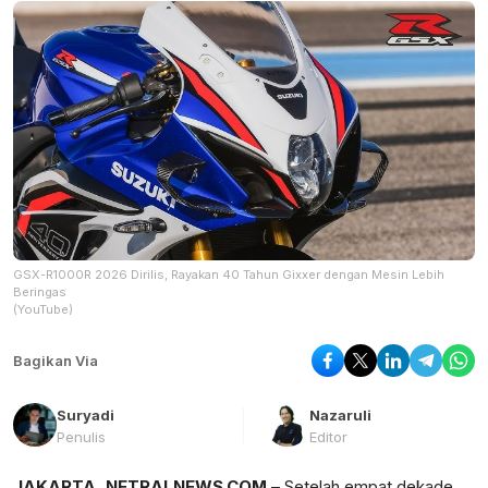
GSX-R1000R 2026 Dirilis, Rayakan 40 Tahun Gixxer dengan Mesin Lebih
Beringas
(YouTube)
Bagikan Via
Suryadi
Nazaruli
Penulis
Editor
JAKARTA, NETRALNEWS.COM
– Setelah empat dekade