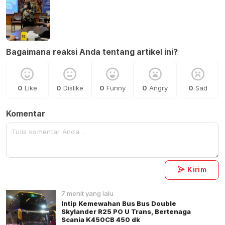
Bagaimana reaksi Anda tentang artikel ini?
0
Like
0
Dislike
0
Funny
0
Angry
0
Sad
Komentar
Kirim
7 menit yang lalu
Intip Kemewahan Bus Bus Double
Skylander R25 PO U Trans, Bertenaga
Scania K450CB 450 dk