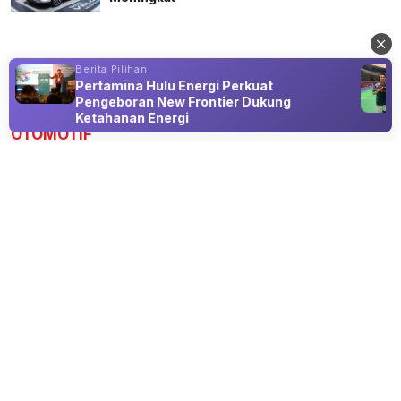
Berita Pilihan
Pertamina Hulu Energi Perkuat
Advertisement
Pengeboran New Frontier Dukung
Ketahanan Energi
OTOMOTIF
Intip Kemewahan Bus Bus Double
Skylander R25 PO U Trans, Bertenaga
Scania K450CB 450 dk
08 Aug 2026 15:00
New Armada Luncurkan Bus Double Decker Skylander R25
Milik PO U Trans di GIIAS 2026