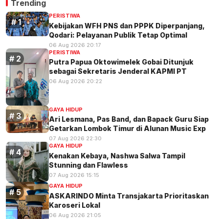
Trending
PERISTIWA
Kebijakan WFH PNS dan PPPK Diperpanjang,
Qodari: Pelayanan Publik Tetap Optimal
06 Aug 2026 20:17
PERISTIWA
Putra Papua Oktowimelek Gobai Ditunjuk
sebagai Sekretaris Jenderal KAPMI PT
06 Aug 2026 20:22
GAYA HIDUP
Ari Lesmana, Pas Band, dan Bapack Guru Siap
Getarkan Lombok Timur di Alunan Music Exp
07 Aug 2026 22:30
GAYA HIDUP
Kenakan Kebaya, Nashwa Salwa Tampil
Stunning dan Flawless
07 Aug 2026 15:15
GAYA HIDUP
ASKARINDO Minta Transjakarta Prioritaskan
Karoseri Lokal
06 Aug 2026 21:05