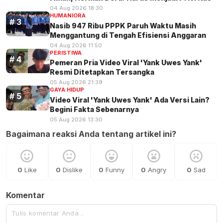
04 Aug 2026 18:30
HUMANIORA
Nasib 947 Ribu PPPK Paruh Waktu Masih
Menggantung di Tengah Efisiensi Anggaran
04 Aug 2026 11:50
PERISTIWA
Pemeran Pria Video Viral 'Yank Uwes Yank'
Resmi Ditetapkan Tersangka
05 Aug 2026 21:39
GAYA HIDUP
Video Viral 'Yank Uwes Yank' Ada Versi Lain?
Begini Fakta Sebenarnya
05 Aug 2026 13:30
Bagaimana reaksi Anda tentang artikel ini?
0
Like
0
Dislike
0
Funny
0
Angry
0
Sad
Komentar