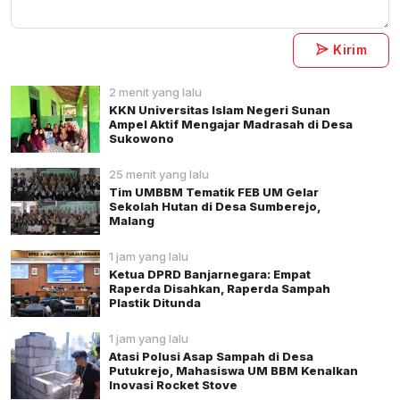
Kirim
2 menit yang lalu
KKN Universitas Islam Negeri Sunan
Ampel Aktif Mengajar Madrasah di Desa
Sukowono
25 menit yang lalu
Tim UMBBM Tematik FEB UM Gelar
Sekolah Hutan di Desa Sumberejo,
Malang
1 jam yang lalu
Ketua DPRD Banjarnegara: Empat
Raperda Disahkan, Raperda Sampah
Plastik Ditunda
1 jam yang lalu
Atasi Polusi Asap Sampah di Desa
Putukrejo, Mahasiswa UM BBM Kenalkan
Inovasi Rocket Stove