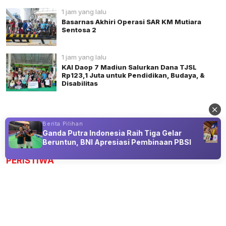
1 jam yang lalu
Basarnas Akhiri Operasi SAR KM Mutiara
Sentosa 2
1 jam yang lalu
KAI Daop 7 Madiun Salurkan Dana TJSL
Rp123,1 Juta untuk Pendidikan, Budaya, &
Disabilitas
Berita Pilihan
Ganda Putra Indonesia Raih Tiga Gelar
Advertisement
Beruntun, BNI Apresiasi Pembinaan PBSI
PERISTIWA
KKN Universitas Islam Negeri Sunan
Ampel Aktif Mengajar Madrasah di
Desa Sukowono
06 Aug 2026 23:23