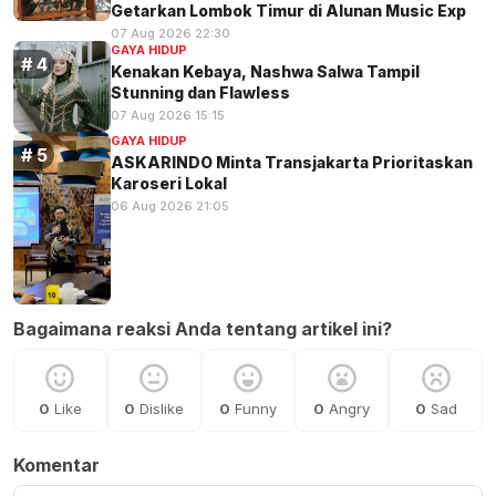
Getarkan Lombok Timur di Alunan Music Exp
07 Aug 2026 22:30
GAYA HIDUP
Kenakan Kebaya, Nashwa Salwa Tampil
Stunning dan Flawless
07 Aug 2026 15:15
GAYA HIDUP
ASKARINDO Minta Transjakarta Prioritaskan
Karoseri Lokal
06 Aug 2026 21:05
Bagaimana reaksi Anda tentang artikel ini?
0
Like
0
Dislike
0
Funny
0
Angry
0
Sad
Komentar