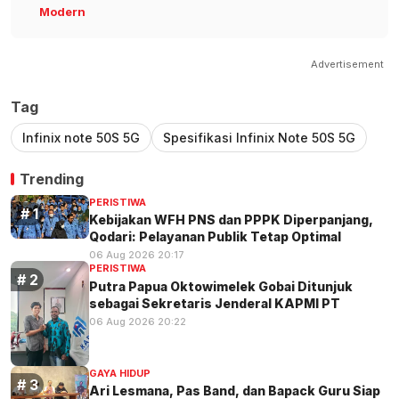
Modern
Advertisement
Tag
Infinix note 50S 5G
Spesifikasi Infinix Note 50S 5G
Trending
PERISTIWA
Kebijakan WFH PNS dan PPPK Diperpanjang,
Qodari: Pelayanan Publik Tetap Optimal
06 Aug 2026 20:17
PERISTIWA
Putra Papua Oktowimelek Gobai Ditunjuk
sebagai Sekretaris Jenderal KAPMI PT
06 Aug 2026 20:22
GAYA HIDUP
Ari Lesmana, Pas Band, dan Bapack Guru Siap