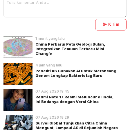
Kirim
1 menit yang lalu
China Perbarui Peta Geologi Bulan,
Integrasikan Temuan Terbaru Misi
Chang’e
4 jam yang lalu
Peneliti AS Gunakan AI untuk Merancang
Genom Lengkap Bakteriofag Baru
07 Aug 2026 19:45
Redmi Note 17 Resmi Meluncur di India,
Ini Bedanya dengan Versi China
07 Aug 2026 19:29
Survei Global Tunjukkan Citra China
Menguat, Lampaui AS di Sejumlah Negara