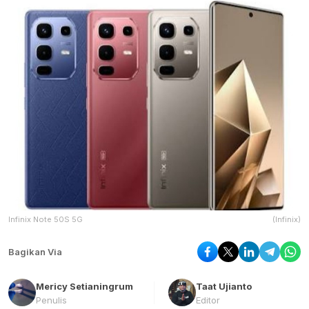
Infinix Note 50S 5G
(Infinix)
Bagikan Via
Mericy Setianingrum
Taat Ujianto
Penulis
Editor