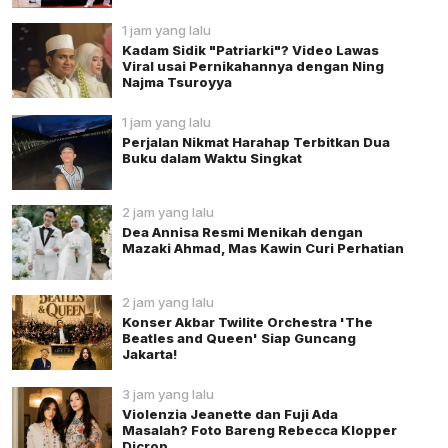
1 jam yang lalu
Kadam Sidik "Patriarki"? Video Lawas
Viral usai Pernikahannya dengan Ning
Najma Tsuroyya
1 jam yang lalu
Perjalan Nikmat Harahap Terbitkan Dua
Buku dalam Waktu Singkat
2 jam yang lalu
Dea Annisa Resmi Menikah dengan
Mazaki Ahmad, Mas Kawin Curi Perhatian
2 jam yang lalu
Konser Akbar Twilite Orchestra 'The
Beatles and Queen' Siap Guncang
Jakarta!
3 jam yang lalu
Violenzia Jeanette dan Fuji Ada
Masalah? Foto Bareng Rebecca Klopper
Dicrop