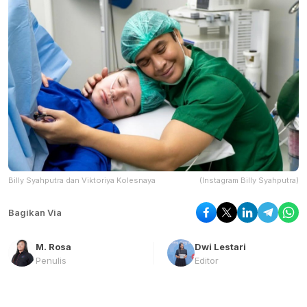
Billy Syahputra dan Viktoriya Kolesnaya
(Instagram Billy Syahputra)
Bagikan Via
M. Rosa
Dwi Lestari
Penulis
Editor