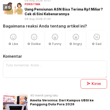
09 Aug 2026 10:01
PERISTIWA
Uang Pensiunan ASN Bisa Terima Rp1 Miliar?
Cek di Sini Kebenarannya
09 Aug 2026 21:30
Bagaimana reaksi Anda tentang artikel ini?
0
Like
0
Dislike
0
Funny
0
Angry
0
Sad
Komentar
Kirim
40 menit yang lalu
Amelia Veronica: Dari Kampus UBSI ke
Panggung Duta Pora 2026