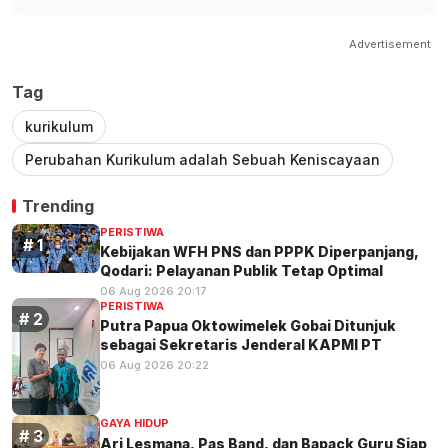
Advertisement
Tag
kurikulum
Perubahan Kurikulum adalah Sebuah Keniscayaan
Trending
PERISTIWA
Kebijakan WFH PNS dan PPPK Diperpanjang,
Qodari: Pelayanan Publik Tetap Optimal
06 Aug 2026 20:17
PERISTIWA
Putra Papua Oktowimelek Gobai Ditunjuk
sebagai Sekretaris Jenderal KAPMI PT
06 Aug 2026 20:22
GAYA HIDUP
Ari Lesmana, Pas Band, dan Bapack Guru Siap