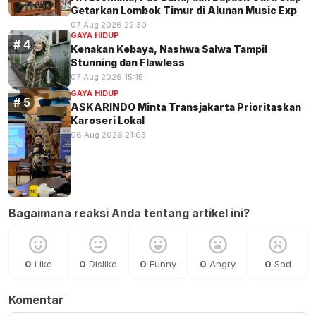
Getarkan Lombok Timur di Alunan Music Exp
07 Aug 2026 22:30
GAYA HIDUP
Kenakan Kebaya, Nashwa Salwa Tampil
Stunning dan Flawless
07 Aug 2026 15:15
GAYA HIDUP
ASKARINDO Minta Transjakarta Prioritaskan
Karoseri Lokal
06 Aug 2026 21:05
Bagaimana reaksi Anda tentang artikel ini?
0
Like
0
Dislike
0
Funny
0
Angry
0
Sad
Komentar