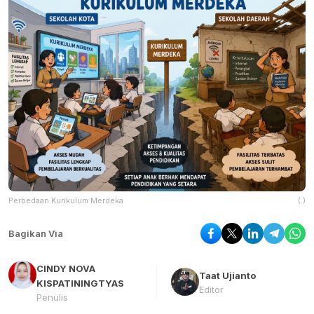
Perbedaan Kurikulum Merdeka
(.)
Bagikan Via
CINDY NOVA
Taat Ujianto
KISPATININGTYAS
Editor
Penulis