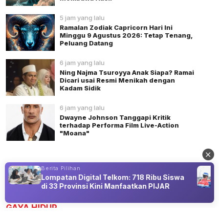
5 jam yang lalu
Ramalan Zodiak Capricorn Hari Ini
Minggu 9 Agustus 2026: Tetap Tenang,
Peluang Datang
6 jam yang lalu
Ning Najma Tsuroyya Anak Siapa? Ramai
Dicari usai Resmi Menikah dengan
Kadam Sidik
6 jam yang lalu
Dwayne Johnson Tanggapi Kritik
terhadap Performa Film Live-Action
"Moana"
Berita Pilihan
Lompatan Digital Telkom: 718 Ribu Siswa
di 33 Provinsi Kini Manfaatkan PIJAR
Advertisement
GAYA HIDUP