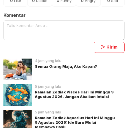
0
Like
0
Dislike
0
Funny
0
Angry
0
Sad
Komentar
Kirim
4 jam yang lalu
Semua Orang Maju, Aku Kapan?
5 jam yang lalu
Ramalan Zodiak Pisces Hari Ini Minggu 9
Agustus 2026: Jangan Abaikan Intuisi
5 jam yang lalu
Ramalan Zodiak Aquarius Hari Ini Minggu
9 Agustus 2026: Ide Baru Mulai
Membawa Hasil