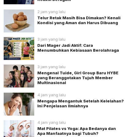
2 jam yang lalu
Telur Retak Masih Bisa Dimakan? Kenali
Kondisi yang Aman dan Harus Dibuang
3 jam yang lalu
Dari Mager Jadi Aktif: Cara
Menumbuhkan Kebiasaan Berolahraga
3 jam yang lalu
Mengenal Tuide, Girl Group Baru HYBE
yang Beranggotakan Tujuh Member
Multinasional
4 jam yang lalu
Mengapa Mengantuk Setelah Kelelahan?
Ini Penjelasan Ilmiahnya
4 jam yang lalu
Mat Pilates vs Yoga: Apa Bedanya dan
Apa Manfaatnya bagi Tubuh?