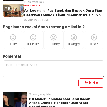
11 jam yang lalu
GAYA HIDUP
Ari Lesmana, Pas Band, dan Bapack Guru Siap
Getarkan Lombok Timur di Alunan Music Exp
07 Aug 2026 22:30
Bagaimana reaksi Anda tentang artikel ini?
0
Like
0
Dislike
0
Funny
0
Angry
0
Sad
Komentar
Kirim
2 jam yang lalu
Bill Maher Bercanda soal Berat Badan
Ariana Grande, Penonton Justru Beri
Reaksi Beragam