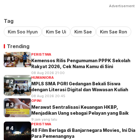
Advertisement
Tag
Kim Soo Hyun
Kim Se Ui
Kim Sae
Kim Sae Ron
Trending
PERISTIWA
Kemensos Rilis Pengumuman PPPK Sekolah
Rakyat 2026, Cek Nama Kamu di Sini
08 Aug 2026 21:00
HUMANIORA
MPLS SMA PGRI Gedangan Bekali Siswa
dengan Literasi Digital dan Wawasan Kuliah
08 Aug 2026 20:45
OPINI
Merawat Sentralisasi Keuangan HKBP,
Menjadikan Uang sebagai Pelayan yang Baik
9 jam yang lalu
PERISTIWA
48 Film Berlaga di Banjarnegara Movies, Ini Dia
Para Pemenangnya