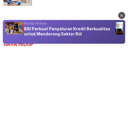
Berita Pilihan
BRI Perkuat Penyaluran Kredit Berkualitas
Advertisement
untuk Mendorong Sektor Riil
GAYA HIDUP
Bill Maher Bercanda soal Berat Badan
Ariana Grande, Penonton Justru Beri
Reaksi Beragam
09 Aug 2026 19:30
Ariana Grande Jadi Bahan Lelucon Bill Maher