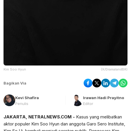
Kim Soo Hyun
(X/DramalandBR)
Bagikan Via
Kevi Shafira
Irawan Hadi Prayitno
Penulis
Editor
JAKARTA, NETRALNEWS.COM -
Kasus yang melibatkan
aktor populer Kim Soo Hyun dan anggota Garo Sero Institute,
Kim Se Ui, kembali menjadi sorotan publik. Pengacara Kim