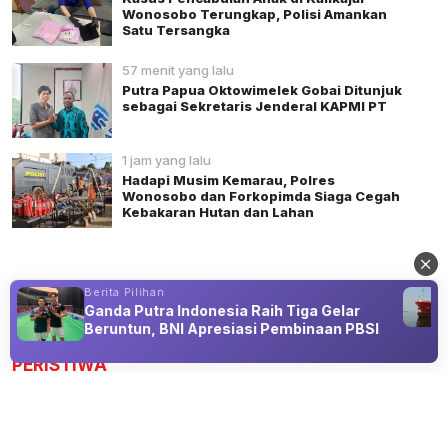
Wonosobo Terungkap, Polisi Amankan
Satu Tersangka
57 menit yang lalu
Putra Papua Oktowimelek Gobai Ditunjuk
sebagai Sekretaris Jenderal KAPMI PT
1 jam yang lalu
Hadapi Musim Kemarau, Polres
Wonosobo dan Forkopimda Siaga Cegah
Kebakaran Hutan dan Lahan
Berita Pilihan
Ganda Putra Indonesia Raih Tiga Gelar
Advertisement
Beruntun, BNI Apresiasi Pembinaan PBSI
PERISTIWA
BNPB Petakan Logistik Bencana
Banjarnegara Lewat Lapor Klaster,