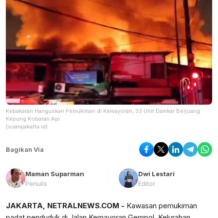
Kebakaran Hanguskan Pemukiman di Kemayoran, 33 Unit Damkar Berjuang
Kepung Kobaran Api
(suarajakarta.id)
Bagikan Via
Maman Suparman
Dwi Lestari
Penulis
Editor
JAKARTA, NETRALNEWS.COM -
Kawasan pemukiman
padat penduduk di Jalan Kemayoran Gempol, Kelurahan