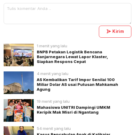
Kirim
1 menit yang lalu
BNPB Petakan Logistik Bencana
Banjarnegara Lewat Lapor Klaster,
Siapkan Respons Cepat
4 menit yang lalu
AS Kembalikan Tarif Impor Senilai 100
Miliar Dolar AS usai Putusan Mahkamah
Agung
19 menit yang lalu
Mahasiswa UNITRI Dampingi UMKM
Keripik Mak Misri di Ngantang
54 menit yang lalu
Kasus Pencabulan Anak di Kalikajar