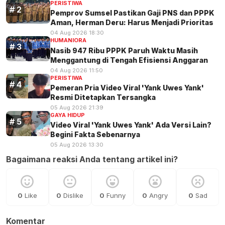
PERISTIWA
Pemprov Sumsel Pastikan Gaji PNS dan PPPK
Aman, Herman Deru: Harus Menjadi Prioritas
04 Aug 2026 18:30
HUMANIORA
Nasib 947 Ribu PPPK Paruh Waktu Masih
Menggantung di Tengah Efisiensi Anggaran
04 Aug 2026 11:50
PERISTIWA
Pemeran Pria Video Viral 'Yank Uwes Yank'
Resmi Ditetapkan Tersangka
05 Aug 2026 21:39
GAYA HIDUP
Video Viral 'Yank Uwes Yank' Ada Versi Lain?
Begini Fakta Sebenarnya
05 Aug 2026 13:30
Bagaimana reaksi Anda tentang artikel ini?
0
Like
0
Dislike
0
Funny
0
Angry
0
Sad
Komentar