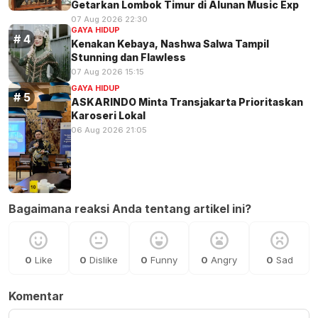
Getarkan Lombok Timur di Alunan Music Exp
07 Aug 2026 22:30
GAYA HIDUP
Kenakan Kebaya, Nashwa Salwa Tampil
Stunning dan Flawless
07 Aug 2026 15:15
GAYA HIDUP
ASKARINDO Minta Transjakarta Prioritaskan
Karoseri Lokal
06 Aug 2026 21:05
Bagaimana reaksi Anda tentang artikel ini?
0
Like
0
Dislike
0
Funny
0
Angry
0
Sad
Komentar