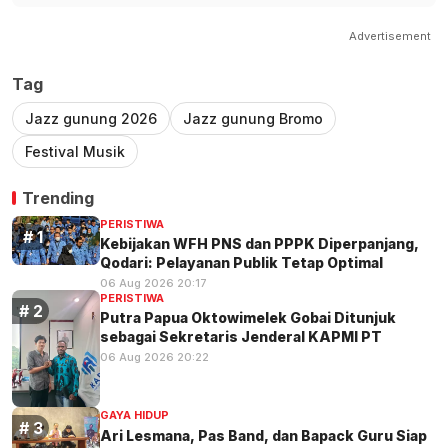
Advertisement
Tag
Jazz gunung 2026
Jazz gunung Bromo
Festival Musik
Trending
PERISTIWA
Kebijakan WFH PNS dan PPPK Diperpanjang,
Qodari: Pelayanan Publik Tetap Optimal
06 Aug 2026 20:17
PERISTIWA
Putra Papua Oktowimelek Gobai Ditunjuk
sebagai Sekretaris Jenderal KAPMI PT
06 Aug 2026 20:22
GAYA HIDUP
Ari Lesmana, Pas Band, dan Bapack Guru Siap