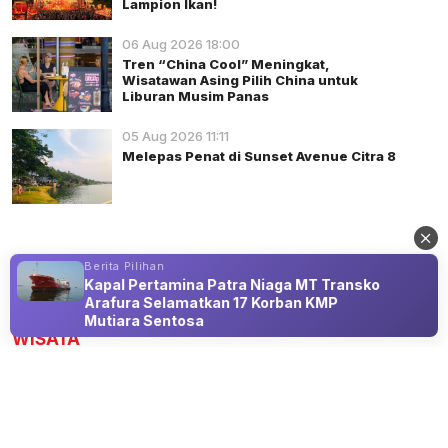
Lampion Ikan!
06 Aug 2026 18:00
Tren “China Cool” Meningkat,
Wisatawan Asing Pilih China untuk
Liburan Musim Panas
05 Aug 2026 11:11
Melepas Penat di Sunset Avenue Citra 8
Berita Pilihan
Kapal Pertamina Patra Niaga MT Transko
Advertisement
Arafura Selamatkan 17 Korban KMP
Mutiara Sentosa
WISATA
Ke TRMS Serulingmas Banjarnegara,
Pengunjung dapat Bonus Wisata
Sejarah dan Religi