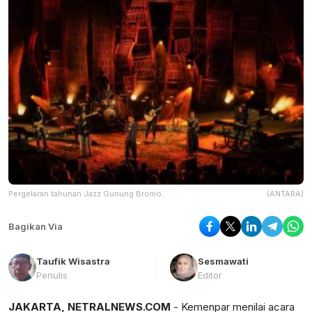
Pergelaran tahunan Jazz Gunung Bromo.
(ANTARA)
Bagikan Via
Taufik Wisastra
Sesmawati
Penulis
Editor
JAKARTA, NETRALNEWS.COM
- Kemenpar menilai acara