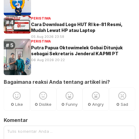
PERISTIWA
Cara Download Logo HUT RI ke-81 Resmi,
Mudah Lewat HP atau Laptop
05 Aug 2026 23:58
PERISTIWA
Putra Papua Oktowimelek Gobai Ditunjuk
sebagai Sekretaris Jenderal KAPMI PT
06 Aug 2026 20:22
Bagaimana reaksi Anda tentang artikel ini?
0
Like
0
Dislike
0
Funny
0
Angry
0
Sad
Komentar