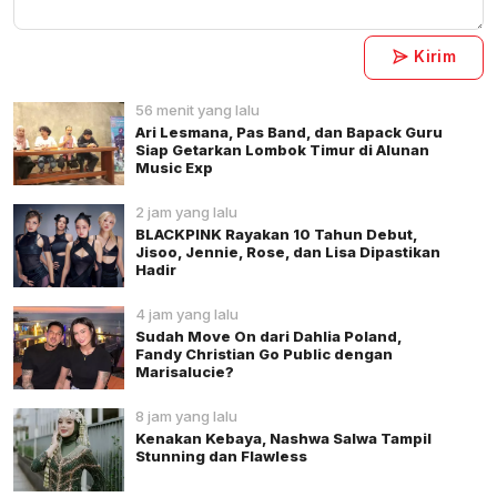
Kirim
56 menit yang lalu
Ari Lesmana, Pas Band, dan Bapack Guru
Siap Getarkan Lombok Timur di Alunan
Music Exp
2 jam yang lalu
BLACKPINK Rayakan 10 Tahun Debut,
Jisoo, Jennie, Rose, dan Lisa Dipastikan
Hadir
4 jam yang lalu
Sudah Move On dari Dahlia Poland,
Fandy Christian Go Public dengan
Marisalucie?
8 jam yang lalu
Kenakan Kebaya, Nashwa Salwa Tampil
Stunning dan Flawless