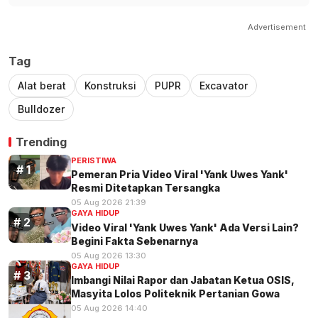
Advertisement
Tag
Alat berat
Konstruksi
PUPR
Excavator
Bulldozer
Trending
PERISTIWA
Pemeran Pria Video Viral 'Yank Uwes Yank'
Resmi Ditetapkan Tersangka
05 Aug 2026 21:39
GAYA HIDUP
Video Viral 'Yank Uwes Yank' Ada Versi Lain?
Begini Fakta Sebenarnya
05 Aug 2026 13:30
GAYA HIDUP
Imbangi Nilai Rapor dan Jabatan Ketua OSIS,
Masyita Lolos Politeknik Pertanian Gowa
05 Aug 2026 14:40