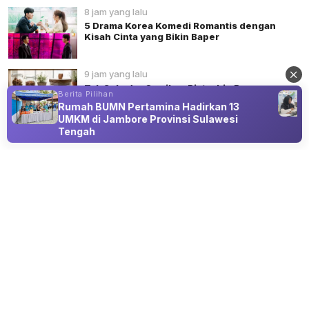
8 jam yang lalu
5 Drama Korea Komedi Romantis dengan
Kisah Cinta yang Bikin Baper
9 jam yang lalu
Tak Sekadar Camilan, Pistachio Punya
Berita Pilihan
Banyak Khasiat untuk Jantung dan Otak
Rumah BUMN Pertamina Hadirkan 13
UMKM di Jambore Provinsi Sulawesi
Tengah
Advertisement
GAYA HIDUP
Ari Lesmana, Pas Band, dan Bapack
Guru Siap Getarkan Lombok Timur di
Alunan Music Exp
07 Aug 2026 22:30