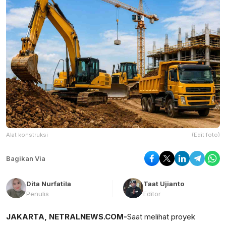
Alat konstruksi
(Edit foto)
Bagikan Via
Dita Nurfatila
Taat Ujianto
Penulis
Editor
JAKARTA, NETRALNEWS.COM-
Saat melihat proyek