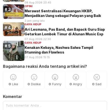
08 Aug 2026 20:45
OPINI
Merawat Sentralisasi Keuangan HKBP,
Menjadikan Uang sebagai Pelayan yang Baik
2 jam yang lalu
GAYA HIDUP
Ari Lesmana, Pas Band, dan Bapack Guru Siap
Getarkan Lombok Timur di Alunan Music Exp
07 Aug 2026 22:30
GAYA HIDUP
Kenakan Kebaya, Nashwa Salwa Tampil
Stunning dan Flawless
07 Aug 2026 15:15
Bagaimana reaksi Anda tentang artikel ini?
0
Like
0
Dislike
0
Funny
0
Angry
0
Sad
Komentar