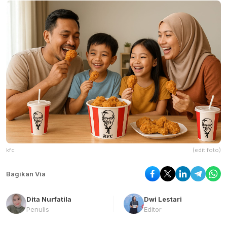
kfc
(edit foto)
Bagikan Via
Dita Nurfatila
Dwi Lestari
Penulis
Editor