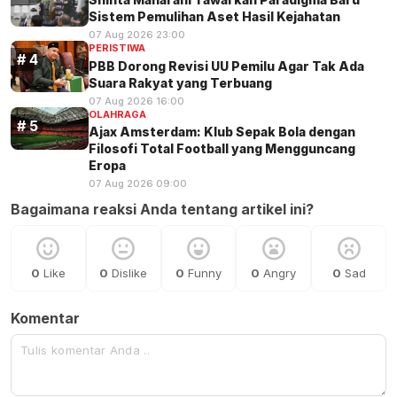
Sistem Pemulihan Aset Hasil Kejahatan
07 Aug 2026 23:00
PERISTIWA
PBB Dorong Revisi UU Pemilu Agar Tak Ada
Suara Rakyat yang Terbuang
07 Aug 2026 16:00
OLAHRAGA
Ajax Amsterdam: Klub Sepak Bola dengan
Filosofi Total Football yang Mengguncang
Eropa
07 Aug 2026 09:00
Bagaimana reaksi Anda tentang artikel ini?
0
Like
0
Dislike
0
Funny
0
Angry
0
Sad
Komentar