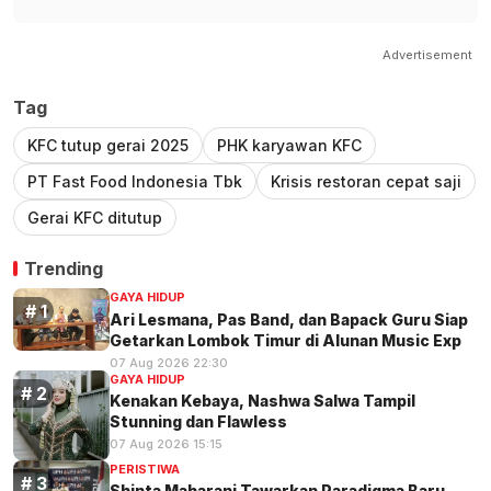
Advertisement
Tag
KFC tutup gerai 2025
PHK karyawan KFC
PT Fast Food Indonesia Tbk
Krisis restoran cepat saji
Gerai KFC ditutup
Trending
GAYA HIDUP
Ari Lesmana, Pas Band, dan Bapack Guru Siap
Getarkan Lombok Timur di Alunan Music Exp
07 Aug 2026 22:30
GAYA HIDUP
Kenakan Kebaya, Nashwa Salwa Tampil
Stunning dan Flawless
07 Aug 2026 15:15
PERISTIWA
Shinta Maharani Tawarkan Paradigma Baru