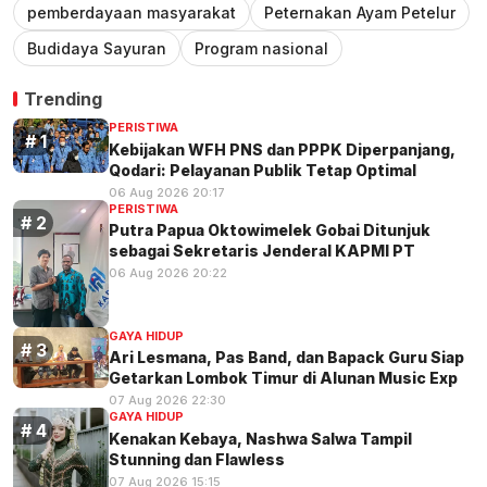
pemberdayaan masyarakat
Peternakan Ayam Petelur
Budidaya Sayuran
Program nasional
Trending
PERISTIWA
Kebijakan WFH PNS dan PPPK Diperpanjang,
Qodari: Pelayanan Publik Tetap Optimal
06 Aug 2026 20:17
PERISTIWA
Putra Papua Oktowimelek Gobai Ditunjuk
sebagai Sekretaris Jenderal KAPMI PT
06 Aug 2026 20:22
GAYA HIDUP
Ari Lesmana, Pas Band, dan Bapack Guru Siap
Getarkan Lombok Timur di Alunan Music Exp
07 Aug 2026 22:30
GAYA HIDUP
Kenakan Kebaya, Nashwa Salwa Tampil
Stunning dan Flawless
07 Aug 2026 15:15