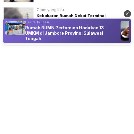
7 jam yang lalu
Kebakaran Rumah Dekat Terminal
Bayangan UKI, 13 Unit Damkar
Berita Pilihan
Dikerahkan
Rumah BUMN Pertamina Hadirkan 13
UMKM di Jambore Provinsi Sulawesi
Tengah
Advertisement
PERISTIWA
WFH ASN Diperpanjang hingga
September 2026, Pemerintah Dorong
Birokrasi Lebih Adaptif
08 Aug 2026 23:00
ASN tetap bekerja dari rumah satu hari dalam sepekan,
sementara pelayanan publik dan evaluasi kinerja tetap