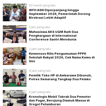
50 menit yang lalu
WFH ASN Diperpanjang hingga
September 2026, Pemerintah Dorong
Birokrasi Lebih Adaptif
1 jam yang lalu
Mahasiswa AKS UQM Raih Dua
Penghargaan di International
Conference Santri Mendunia
2 jam yang lalu
Kemensos Rilis Pengumuman PPPK
Sekolah Rakyat 2026, Cek Nama Kamu di
Sini
4 jam yang lalu
Pemilik Toko HP di Ambarawa Dibunuh,
Polres Semarang Tangkap Dua Pelaku
6 jam yang lalu
Kronologis Mobil Tabrak Dua Pemotor
dan Pagar, Berujung Diamuk Massa di
Grogol Petamburan