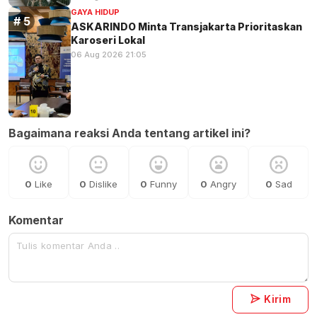
GAYA HIDUP
ASKARINDO Minta Transjakarta Prioritaskan
Karoseri Lokal
06 Aug 2026 21:05
Bagaimana reaksi Anda tentang artikel ini?
0
Like
0
Dislike
0
Funny
0
Angry
0
Sad
Komentar
Kirim