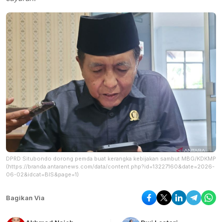
DPRD Situbondo dorong pemda buat kerangka kebijakan sambut MBG/KDKMP
(https://branda.antaranews.com/data/content.php?id=13227160&date=2026-
06-02&idcat=BIS&page=1)
Bagikan Via