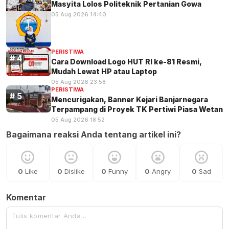
Masyita Lolos Politeknik Pertanian Gowa
05 Aug 2026 14:40
PERISTIWA
Cara Download Logo HUT RI ke-81 Resmi,
Mudah Lewat HP atau Laptop
05 Aug 2026 23:58
PERISTIWA
Mencurigakan, Banner Kejari Banjarnegara
Terpampang di Proyek TK Pertiwi Piasa Wetan
05 Aug 2026 18:52
Bagaimana reaksi Anda tentang artikel ini?
0
Like
0
Dislike
0
Funny
0
Angry
0
Sad
Komentar