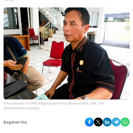
Ketua Komisi lll DPRD Majalengka H Iing Misbahuddin, SM., SH
(Dokumentasi pribadi)
Bagikan Via