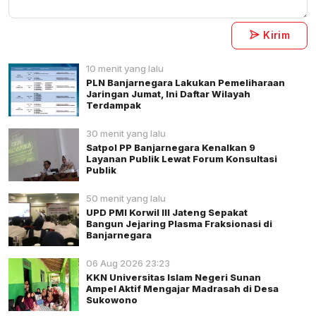
Kirim
10 menit yang lalu
PLN Banjarnegara Lakukan Pemeliharaan
Jaringan Jumat, Ini Daftar Wilayah
Terdampak
30 menit yang lalu
Satpol PP Banjarnegara Kenalkan 9
Layanan Publik Lewat Forum Konsultasi
Publik
50 menit yang lalu
UPD PMI Korwil III Jateng Sepakat
Bangun Jejaring Plasma Fraksionasi di
Banjarnegara
06 Aug 2026 23:23
KKN Universitas Islam Negeri Sunan
Ampel Aktif Mengajar Madrasah di Desa
Sukowono