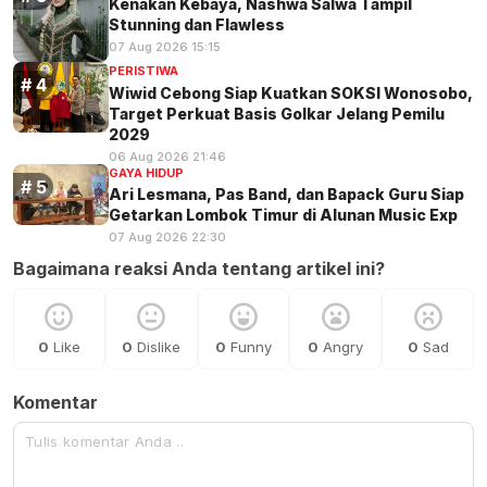
Kenakan Kebaya, Nashwa Salwa Tampil
Stunning dan Flawless
07 Aug 2026 15:15
PERISTIWA
Wiwid Cebong Siap Kuatkan SOKSI Wonosobo,
Target Perkuat Basis Golkar Jelang Pemilu
2029
06 Aug 2026 21:46
GAYA HIDUP
Ari Lesmana, Pas Band, dan Bapack Guru Siap
Getarkan Lombok Timur di Alunan Music Exp
07 Aug 2026 22:30
Bagaimana reaksi Anda tentang artikel ini?
0
Like
0
Dislike
0
Funny
0
Angry
0
Sad
Komentar