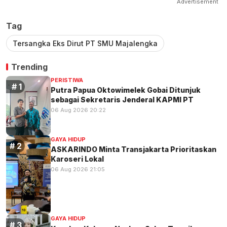
Advertisement
Tag
Tersangka Eks Dirut PT SMU Majalengka
Trending
PERISTIWA
Putra Papua Oktowimelek Gobai Ditunjuk
sebagai Sekretaris Jenderal KAPMI PT
06 Aug 2026 20:22
GAYA HIDUP
ASKARINDO Minta Transjakarta Prioritaskan
Karoseri Lokal
06 Aug 2026 21:05
GAYA HIDUP