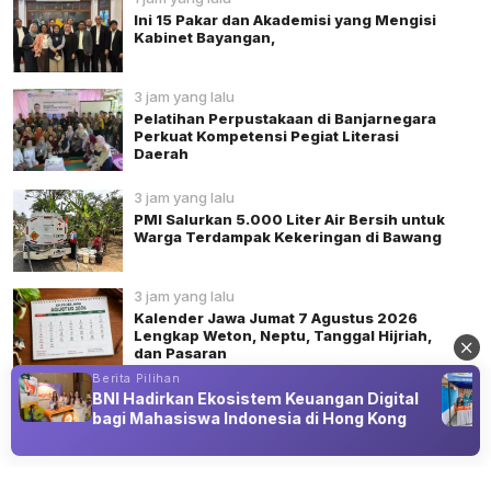
Ini 15 Pakar dan Akademisi yang Mengisi
Kabinet Bayangan,
3 jam yang lalu
Pelatihan Perpustakaan di Banjarnegara
Perkuat Kompetensi Pegiat Literasi
Daerah
3 jam yang lalu
PMI Salurkan 5.000 Liter Air Bersih untuk
Warga Terdampak Kekeringan di Bawang
3 jam yang lalu
Kalender Jawa Jumat 7 Agustus 2026
Lengkap Weton, Neptu, Tanggal Hijriah,
dan Pasaran
Berita Pilihan
s
BNI Hadirkan Ekosistem Keuangan Digital
bagi Mahasiswa Indonesia di Hong Kong
Advertisement