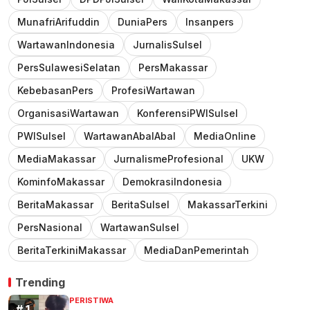
MunafriArifuddin
DuniaPers
Insanpers
WartawanIndonesia
JurnalisSulsel
PersSulawesiSelatan
PersMakassar
KebebasanPers
ProfesiWartawan
OrganisasiWartawan
KonferensiPWISulsel
PWISulsel
WartawanAbalAbal
MediaOnline
MediaMakassar
JurnalismeProfesional
UKW
KominfoMakassar
DemokrasiIndonesia
BeritaMakassar
BeritaSulsel
MakassarTerkini
PersNasional
WartawanSulsel
BeritaTerkiniMakassar
MediaDanPemerintah
Trending
PERISTIWA