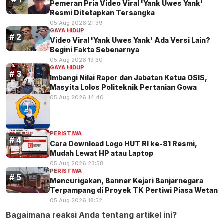
Pemeran Pria Video Viral 'Yank Uwes Yank'
Resmi Ditetapkan Tersangka
05 Aug 2026 21:39
GAYA HIDUP
Video Viral 'Yank Uwes Yank' Ada Versi Lain?
Begini Fakta Sebenarnya
05 Aug 2026 13:30
GAYA HIDUP
Imbangi Nilai Rapor dan Jabatan Ketua OSIS,
Masyita Lolos Politeknik Pertanian Gowa
05 Aug 2026 14:40
PERISTIWA
Cara Download Logo HUT RI ke-81 Resmi,
Mudah Lewat HP atau Laptop
05 Aug 2026 23:58
PERISTIWA
Mencurigakan, Banner Kejari Banjarnegara
Terpampang di Proyek TK Pertiwi Piasa Wetan
05 Aug 2026 18:52
Bagaimana reaksi Anda tentang artikel ini?