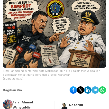
Rizal Rahman meminta Wali Kota Makassar lebih bijak dalam menyampaikan
pernyataan terkait dunia pers dan profesi wartawan.
(Suarautama.id)
Bagikan Via
Fajar Ahmad
Nazaruli
Wahyuddin