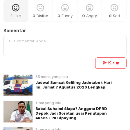
1
Like
0
Dislike
0
Funny
0
Angry
0
Sad
Komentar
Kirim
55 menit yang lalu
Jadwal Samsat Keliling Jadetabek Hari
Ini, Jumat 7 Agustus 2026 Lengkap
1 jam yang lalu
Babai Suhaimi Siapa? Anggota DPRD
Depok Jadi Sorotan usai Penutupan
Akses TPA Cipayung
1 jam yang lalu