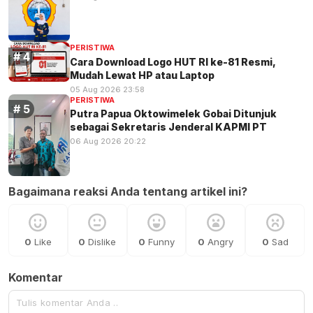
PERISTIWA
Cara Download Logo HUT RI ke-81 Resmi,
Mudah Lewat HP atau Laptop
05 Aug 2026 23:58
PERISTIWA
Putra Papua Oktowimelek Gobai Ditunjuk
sebagai Sekretaris Jenderal KAPMI PT
06 Aug 2026 20:22
Bagaimana reaksi Anda tentang artikel ini?
0
Like
0
Dislike
0
Funny
0
Angry
0
Sad
Komentar