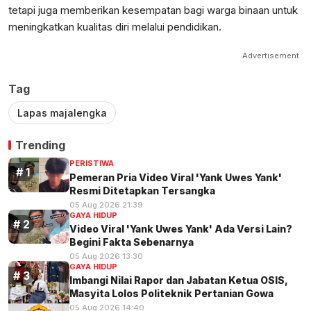
tetapi juga memberikan kesempatan bagi warga binaan untuk
meningkatkan kualitas diri melalui pendidikan.
Advertisement
Tag
Lapas majalengka
Trending
PERISTIWA
Pemeran Pria Video Viral 'Yank Uwes Yank'
Resmi Ditetapkan Tersangka
05 Aug 2026 21:39
GAYA HIDUP
Video Viral 'Yank Uwes Yank' Ada Versi Lain?
Begini Fakta Sebenarnya
05 Aug 2026 13:30
GAYA HIDUP
Imbangi Nilai Rapor dan Jabatan Ketua OSIS,
Masyita Lolos Politeknik Pertanian Gowa
05 Aug 2026 14:40