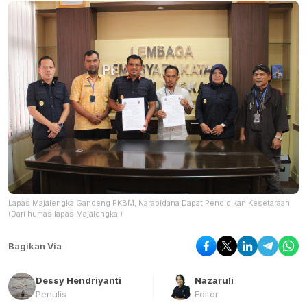
Lapas Majalengka Gandeng PKBM, Narapidana Dapat Pendidikan Kesetaraan
(Dari humas lapas Majalengka )
Bagikan Via
Dessy Hendriyanti
Nazaruli
Penulis
Editor