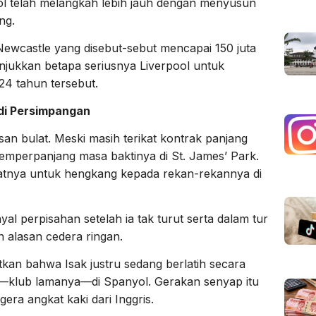
ol telah melangkah lebih jauh dengan menyusun
ng.
Newcastle yang disebut-sebut mencapai 150 juta
njukkan betapa seriusnya Liverpool untuk
4 tahun tersebut.
di Persimpangan
san bulat. Meski masih terikat kontrak panjang
emperpanjang masa baktinya di St. James’ Park.
atnya untuk hengkang kepada rekan-rekannya di
l perpisahan setelah ia tak turut serta dalam tur
 alasan cedera ringan.
n bahwa Isak justru sedang berlatih secara
edad—klub lamanya—di Spanyol. Gerakan senyap itu
era angkat kaki dari Inggris.