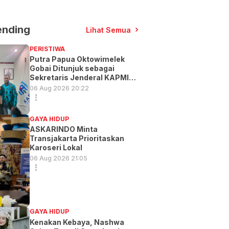
ending
Lihat Semua
PERISTIWA
Putra Papua Oktowimelek
Gobai Ditunjuk sebagai
Sekretaris Jenderal KAPMI
PT
06 Aug 2026 20:22
GAYA HIDUP
ASKARINDO Minta
Transjakarta Prioritaskan
Karoseri Lokal
06 Aug 2026 21:05
GAYA HIDUP
Kenakan Kebaya, Nashwa