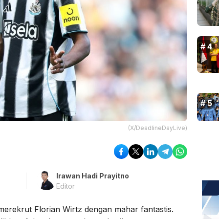
(X/DeadlineDayLive)
Irawan Hadi Prayitno
Editor
erekrut Florian Wirtz dengan mahar fantastis.