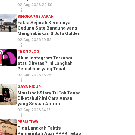
02 Aug 2026 23:59
SINGKAP SEJARAH
Fakta Sejarah Berdirinya
Gedung Sate Bandung yang
Menghabiskan 6 Juta Gulden
02 Aug 2026 19:52
TEKNOLOGI
Akun Instagram Terkunci
atau Diretas? Ini Langkah
Pemulihan yang Tepat
02 Aug 2026 15:25
GAYA HIDUP
Mau Lihat Story TikTok Tanpa
Diketahui? Ini Cara Aman
yang Sesuai Aturan
02 Aug 2026 14:15
PERISTIWA
Tiga Langkah Taktis
Pemerintah Agar PPPK Tetap