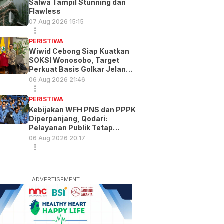
Salwa Tampil Stunning dan
Flawless
07 Aug 2026 15:15
PERISTIWA
Wiwid Cebong Siap Kuatkan
SOKSI Wonosobo, Target
Perkuat Basis Golkar Jelang
Pemilu 2029
06 Aug 2026 21:46
PERISTIWA
Kebijakan WFH PNS dan PPPK
Diperpanjang, Qodari:
Pelayanan Publik Tetap
Optimal
06 Aug 2026 20:17
ADVERTISEMENT