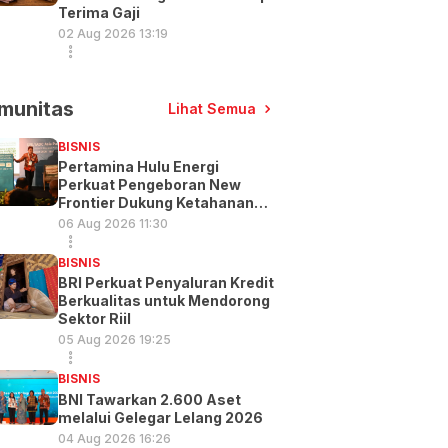
Terima Gaji
02 Aug 2026 13:19
munitas
Lihat Semua
BISNIS
Pertamina Hulu Energi
Perkuat Pengeboran New
Frontier Dukung Ketahanan
Energi
06 Aug 2026 11:30
BISNIS
BRI Perkuat Penyaluran Kredit
Berkualitas untuk Mendorong
Sektor Riil
05 Aug 2026 19:25
BISNIS
BNI Tawarkan 2.600 Aset
melalui Gelegar Lelang 2026
04 Aug 2026 16:26