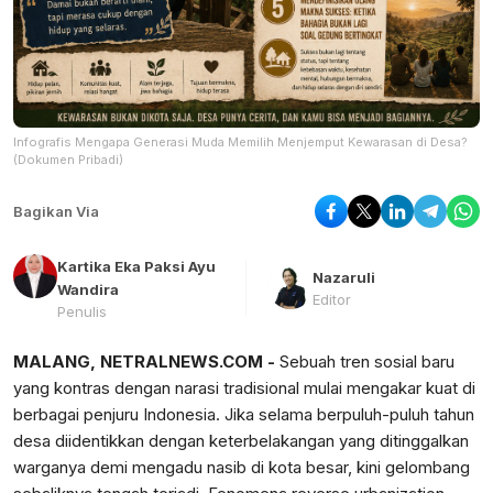
Infografis Mengapa Generasi Muda Memilih Menjemput Kewarasan di Desa?
(Dokumen Pribadi)
Bagikan Via
Kartika Eka Paksi Ayu
Nazaruli
Wandira
Editor
Penulis
MALANG, NETRALNEWS.COM -
Sebuah tren sosial baru
yang kontras dengan narasi tradisional mulai mengakar kuat di
berbagai penjuru Indonesia. Jika selama berpuluh-puluh tahun
desa diidentikkan dengan keterbelakangan yang ditinggalkan
warganya demi mengadu nasib di kota besar, kini gelombang