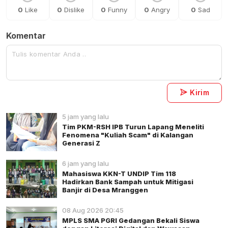
0
Like
0
Dislike
0
Funny
0
Angry
0
Sad
Komentar
Kirim
5 jam yang lalu
Tim PKM-RSH IPB Turun Lapang Meneliti
Fenomena "Kuliah Scam" di Kalangan
Generasi Z
6 jam yang lalu
Mahasiswa KKN-T UNDIP Tim 118
Hadirkan Bank Sampah untuk Mitigasi
Banjir di Desa Mranggen
08 Aug 2026 20:45
MPLS SMA PGRI Gedangan Bekali Siswa