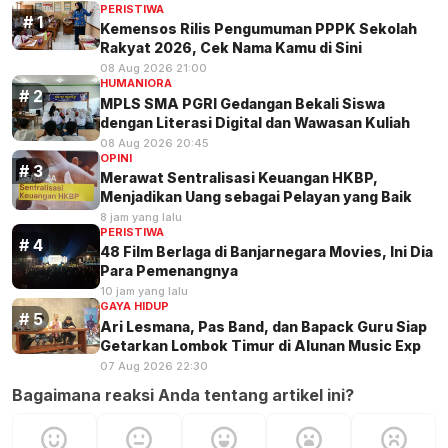
PERISTIWA
Kemensos Rilis Pengumuman PPPK Sekolah
Rakyat 2026, Cek Nama Kamu di Sini
08 Aug 2026 21:00
HUMANIORA
MPLS SMA PGRI Gedangan Bekali Siswa
dengan Literasi Digital dan Wawasan Kuliah
08 Aug 2026 20:45
OPINI
Merawat Sentralisasi Keuangan HKBP,
Menjadikan Uang sebagai Pelayan yang Baik
8 jam yang lalu
PERISTIWA
48 Film Berlaga di Banjarnegara Movies, Ini Dia
Para Pemenangnya
10 jam yang lalu
GAYA HIDUP
Ari Lesmana, Pas Band, dan Bapack Guru Siap
Getarkan Lombok Timur di Alunan Music Exp
07 Aug 2026 22:30
Bagaimana reaksi Anda tentang artikel ini?