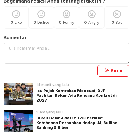
Bagaimana reaksi Anda tentang artikel ini?
0
Like
0
Dislike
0
Funny
0
Angry
0
Sad
Komentar
Kirim
14 menit yang lalu
Isu Pajak Kontrakan Mencuat, DJP
Pastikan Belum Ada Rencana Konkret di
2027
1 jam yang lalu
BSMR Gelar JRMC 2026: Perkuat
Ketahanan Perbankan Hadapi AI, Bullion
Banking & Siber