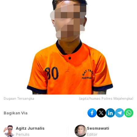
Dugaan Tersangka
(agitz/humas Polres Majalengka)
Bagikan Via
Agitz Jurnalis
Sesmawati
Penulis
Editor