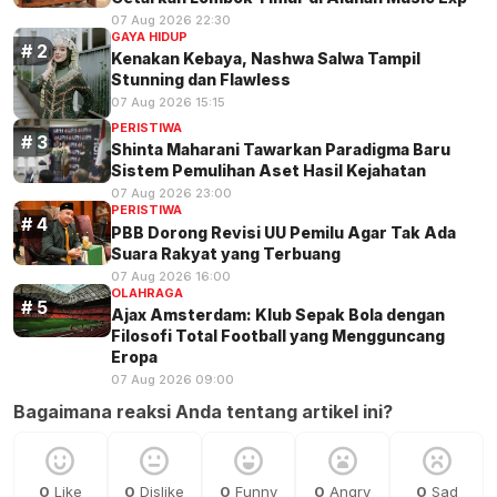
07 Aug 2026 22:30
GAYA HIDUP
Kenakan Kebaya, Nashwa Salwa Tampil
Stunning dan Flawless
07 Aug 2026 15:15
PERISTIWA
Shinta Maharani Tawarkan Paradigma Baru
Sistem Pemulihan Aset Hasil Kejahatan
07 Aug 2026 23:00
PERISTIWA
PBB Dorong Revisi UU Pemilu Agar Tak Ada
Suara Rakyat yang Terbuang
07 Aug 2026 16:00
OLAHRAGA
Ajax Amsterdam: Klub Sepak Bola dengan
Filosofi Total Football yang Mengguncang
Eropa
07 Aug 2026 09:00
Bagaimana reaksi Anda tentang artikel ini?
0
Like
0
Dislike
0
Funny
0
Angry
0
Sad