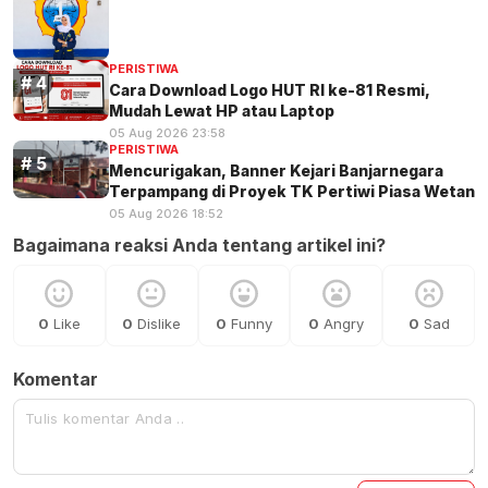
PERISTIWA
Cara Download Logo HUT RI ke-81 Resmi,
Mudah Lewat HP atau Laptop
05 Aug 2026 23:58
PERISTIWA
Mencurigakan, Banner Kejari Banjarnegara
Terpampang di Proyek TK Pertiwi Piasa Wetan
05 Aug 2026 18:52
Bagaimana reaksi Anda tentang artikel ini?
0
Like
0
Dislike
0
Funny
0
Angry
0
Sad
Komentar