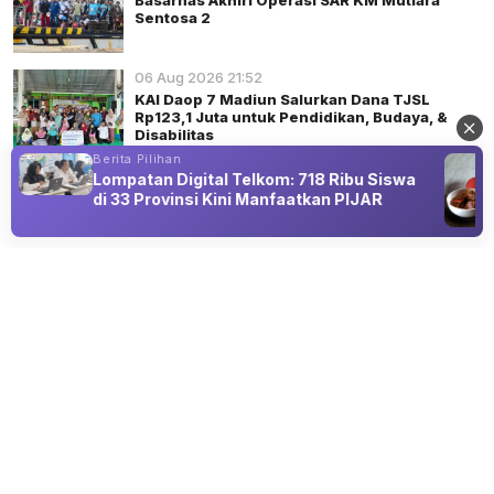
Sentosa 2
06 Aug 2026 21:52
KAI Daop 7 Madiun Salurkan Dana TJSL
Rp123,1 Juta untuk Pendidikan, Budaya, &
Disabilitas
Berita Pilihan
Lompatan Digital Telkom: 718 Ribu Siswa
di 33 Provinsi Kini Manfaatkan PIJAR
Advertisement
PERISTIWA
KKN Universitas Islam Negeri Sunan
Ampel Aktif Mengajar Madrasah di
Desa Sukowono
06 Aug 2026 23:23
Program KKN Universitas Islam Negeri Sunan Ampel