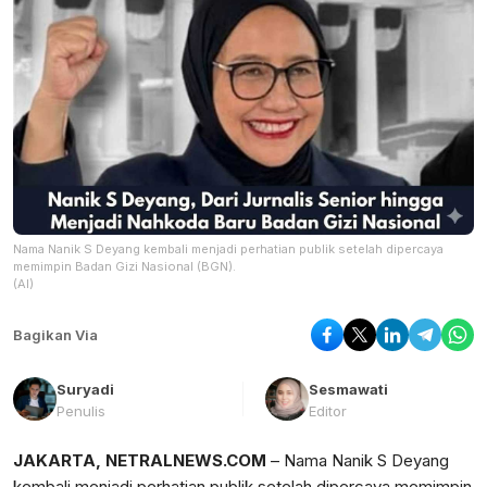
Nama Nanik S Deyang kembali menjadi perhatian publik setelah dipercaya
memimpin Badan Gizi Nasional (BGN).
(AI)
Bagikan Via
Suryadi
Sesmawati
Penulis
Editor
JAKARTA, NETRALNEWS.COM
– Nama Nanik S Deyang
kembali menjadi perhatian publik setelah dipercaya memimpin