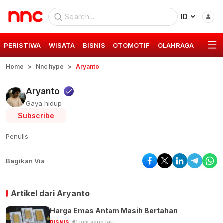
ID
PERISTIWA
WISATA
BISNIS
OTOMOTIF
OLAHRAGA
GAYA 
Home
Nnc hype
Aryanto
Aryanto
Gaya hidup
Subscribe
Penulis
Bagikan Via
Artikel dari
Aryanto
Harga Emas Antam Masih Bertahan
11 jam yang lalu
BISNIS