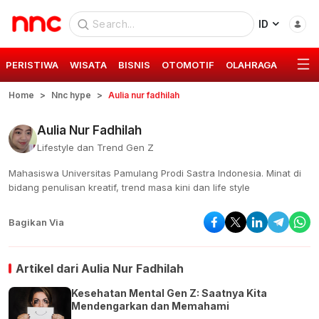
ID
PERISTIWA
WISATA
BISNIS
OTOMOTIF
OLAHRAGA
GAYA 
Home
Nnc hype
Aulia nur fadhilah
Aulia Nur Fadhilah
Lifestyle dan Trend Gen Z
Mahasiswa Universitas Pamulang Prodi Sastra Indonesia. Minat di
bidang penulisan kreatif, trend masa kini dan life style
Bagikan Via
Artikel dari
Aulia Nur Fadhilah
Kesehatan Mental Gen Z: Saatnya Kita
Mendengarkan dan Memahami