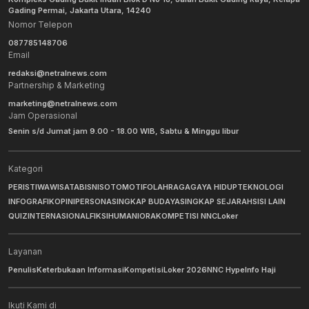
Gading Permai, Jakarta Utara, 14240
Nomor Telepon
087785148706
Email
redaksi@netralnews.com
Partnership & Marketing
marketing@netralnews.com
Jam Operasional
Senin s/d Jumat jam 9.00 - 18.00 WIB, Sabtu & Minggu libur
Kategori
PERISTIWA
WISATA
BISNIS
OTOMOTIF
OLAHRAGA
GAYA HIDUP
TEKNOLOGI
INFOGRAFIK
OPINI
PERSONA
SINGKAP BUDAYA
SINGKAP SEJARAH
SISI LAIN
QUIZ
INTERNASIONAL
FIKSI
HUMANIORA
KOMPETISI NNC
Loker
Layanan
Penulis
Keterbukaan Informasi
Kompetisi
Loker 2026
NNC Hype
Info Haji
Ikuti Kami di