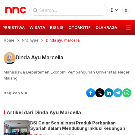
ID
PERISTIWA
WISATA
BISNIS
OTOMOTIF
OLAHRAGA
GAYA 
Home
Nnc hype
Dinda ayu marcella
Dinda Ayu Marcella
Mahasiswa Departemen Ekonomi Pembangunan Universitas Negeri
Malang
Bagikan Via
Artikel dari
Dinda Ayu Marcella
BSI Gelar Sosialisasi Produk Perbankan
Syariah dalam Mendukung Inklusi Keuangan