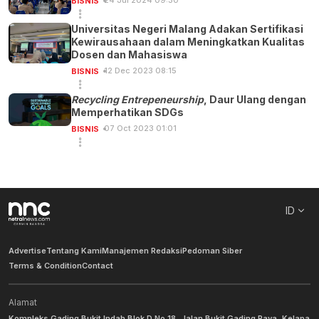
24 Jul 2024 09:30
BISNIS
Universitas Negeri Malang Adakan Sertifikasi
Kewirausahaan dalam Meningkatkan Kualitas
Dosen dan Mahasiswa
12 Dec 2023 08:15
BISNIS
Recycling Entrepeneurship
, Daur Ulang dengan
Memperhatikan SDGs
07 Oct 2023 01:01
BISNIS
ID
Advertise
Tentang Kami
Manajemen Redaksi
Pedoman Siber
Terms & Condition
Contact
Alamat
Kompleks Gading Bukit Indah Blok D No 18, Jalan Bukit Gading Raya, Kelapa