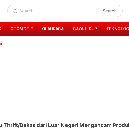
Search
S
OTOMOTIF
OLAHRAGA
GAYA HIDUP
TEKNOLOG
mi
u Thrift/Bekas dari Luar Negeri Mengancam Produ