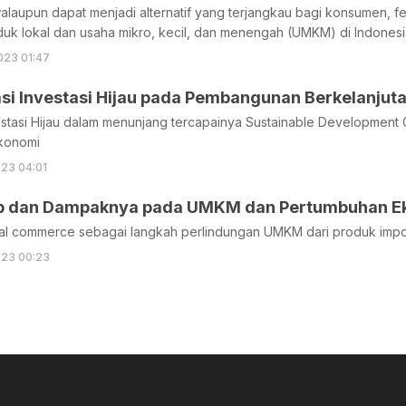
walaupun dapat menjadi alternatif yang terjangkau bagi konsumen, 
duk lokal dan usaha mikro, kecil, dan menengah (UMKM) di Indonesi
023 01:47
si Investasi Hijau pada Pembangunan Berkelanjut
stasi Hijau dalam menunjang tercapainya Sustainable Development
konomi
023 04:01
p dan Dampaknya pada UMKM dan Pertumbuhan E
al commerce sebagai langkah perlindungan UMKM dari produk impo
023 00:23