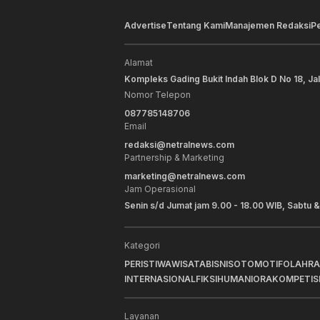
Advertise
Tentang Kami
Manajemen Redaksi
P
Alamat
Kompleks Gading Bukit Indah Blok D No 18, Ja
Nomor Telepon
087785148706
Email
redaksi@netralnews.com
Partnership & Marketing
marketing@netralnews.com
Jam Operasional
Senin s/d Jumat jam 9.00 - 18.00 WIB, Sabtu &
Kategori
PERISTIWA
WISATA
BISNIS
OTOMOTIF
OLAHR
INTERNASIONAL
FIKSI
HUMANIORA
KOMPETIS
Layanan