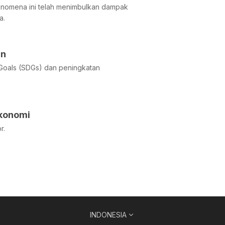
fenomena ini telah menimbulkan dampak
a.
an
 Goals (SDGs) dan peningkatan
konomi
r.
INDONESIA