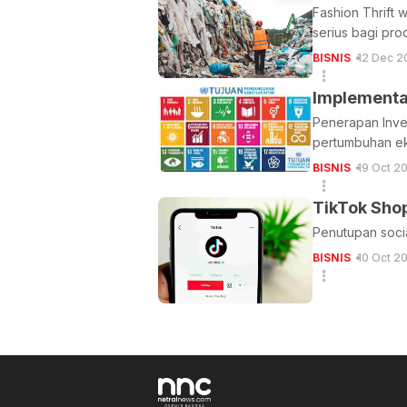
Fashion Thrift 
serius bagi pro
BISNIS
12 Dec 2
Implementa
Penerapan Inve
pertumbuhan e
BISNIS
19 Oct 2
TikTok Sho
Penutupan soci
BISNIS
10 Oct 2