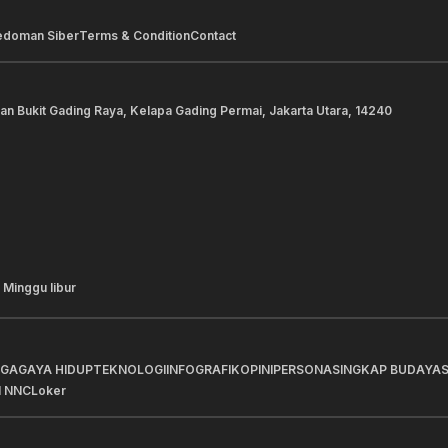
edoman Siber
Terms & Condition
Contact
lan Bukit Gading Raya, Kelapa Gading Permai, Jakarta Utara, 14240
 Minggu libur
AGA
GAYA HIDUP
TEKNOLOGI
INFOGRAFIK
OPINI
PERSONA
SINGKAP BUDAYA
I NNC
Loker