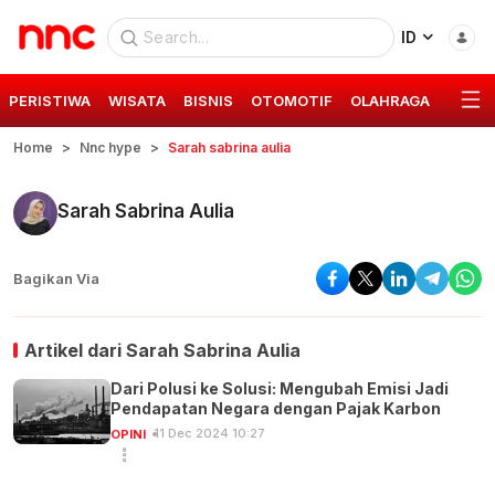
ID
PERISTIWA
WISATA
BISNIS
OTOMOTIF
OLAHRAGA
GAYA 
Home
Nnc hype
Sarah sabrina aulia
Sarah Sabrina Aulia
Bagikan Via
Artikel dari
Sarah Sabrina Aulia
Dari Polusi ke Solusi: Mengubah Emisi Jadi
Pendapatan Negara dengan Pajak Karbon
11 Dec 2024 10:27
OPINI