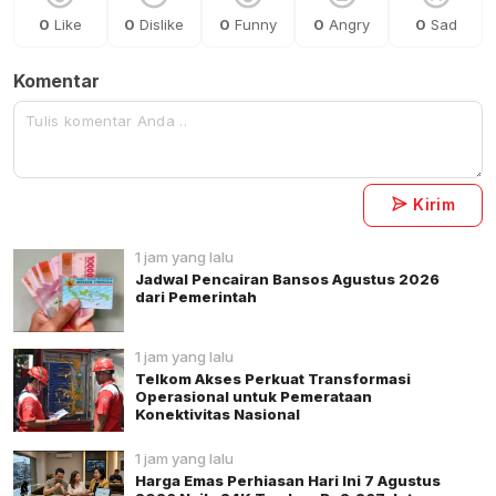
0
Like
0
Dislike
0
Funny
0
Angry
0
Sad
Komentar
Kirim
1 jam yang lalu
Jadwal Pencairan Bansos Agustus 2026
dari Pemerintah
1 jam yang lalu
Telkom Akses Perkuat Transformasi
Operasional untuk Pemerataan
Konektivitas Nasional
1 jam yang lalu
Harga Emas Perhiasan Hari Ini 7 Agustus