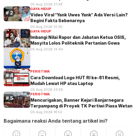
05 Aug 2026 21:39
GAYA HIDUP
Video Viral 'Yank Uwes Yank' Ada Versi Lain?
Begini Fakta Sebenarnya
05 Aug 2026 13:30
GAYA HIDUP
Imbangi Nilai Rapor dan Jabatan Ketua OSIS,
Masyita Lolos Politeknik Pertanian Gowa
05 Aug 2026 14:40
PERISTIWA
Cara Download Logo HUT RI ke-81 Resmi,
Mudah Lewat HP atau Laptop
05 Aug 2026 23:58
PERISTIWA
Mencurigakan, Banner Kejari Banjarnegara
Terpampang di Proyek TK Pertiwi Piasa Wetan
05 Aug 2026 18:52
Bagaimana reaksi Anda tentang artikel ini?