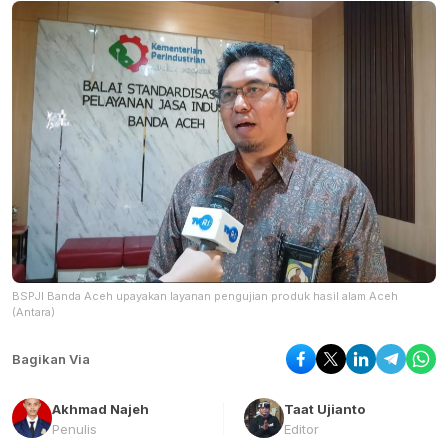
BSPJI Banda Aceh upayakan layanan pengujian produk hasil alam Aceh
(Antara)
Bagikan Via
Akhmad Najeh
Taat Ujianto
Penulis
Editor