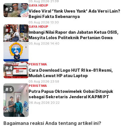
05 Aug 2026 21:39
GAYA HIDUP
Video Viral 'Yank Uwes Yank' Ada Versi Lain?
Begini Fakta Sebenarnya
05 Aug 2026 13:30
GAYA HIDUP
Imbangi Nilai Rapor dan Jabatan Ketua OSIS,
Masyita Lolos Politeknik Pertanian Gowa
05 Aug 2026 14:40
PERISTIWA
Cara Download Logo HUT RI ke-81 Resmi,
Mudah Lewat HP atau Laptop
05 Aug 2026 23:58
PERISTIWA
Putra Papua Oktowimelek Gobai Ditunjuk
sebagai Sekretaris Jenderal KAPMI PT
06 Aug 2026 20:22
Bagaimana reaksi Anda tentang artikel ini?