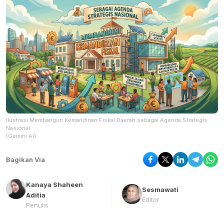
Ilustrasi Membangun Kemandirian Fiskal Daerah sebagai Agenda Strategis
Nasional
(Gemini Ai)
Bagikan Via
Kanaya Shaheen
Sesmawati
Aditia
Editor
Penulis