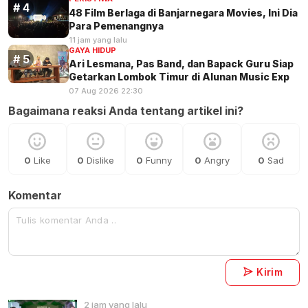
48 Film Berlaga di Banjarnegara Movies, Ini Dia
Para Pemenangnya
11 jam yang lalu
GAYA HIDUP
Ari Lesmana, Pas Band, dan Bapack Guru Siap
Getarkan Lombok Timur di Alunan Music Exp
07 Aug 2026 22:30
Bagaimana reaksi Anda tentang artikel ini?
0
Like
0
Dislike
0
Funny
0
Angry
0
Sad
Komentar
Kirim
2 jam yang lalu