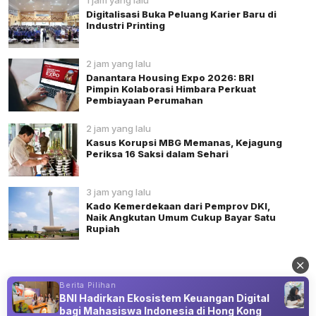
1 jam yang lalu
Digitalisasi Buka Peluang Karier Baru di
Industri Printing
2 jam yang lalu
Danantara Housing Expo 2026: BRI
Pimpin Kolaborasi Himbara Perkuat
Pembiayaan Perumahan
2 jam yang lalu
Kasus Korupsi MBG Memanas, Kejagung
Periksa 16 Saksi dalam Sehari
3 jam yang lalu
Kado Kemerdekaan dari Pemprov DKI,
Naik Angkutan Umum Cukup Bayar Satu
Rupiah
Berita Pilihan
BNI Hadirkan Ekosistem Keuangan Digital
Advertisement
bagi Mahasiswa Indonesia di Hong Kong