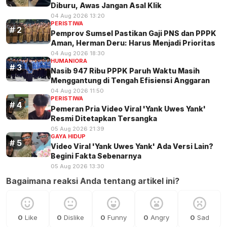
Diburu, Awas Jangan Asal Klik
04 Aug 2026 13:20
PERISTIWA
Pemprov Sumsel Pastikan Gaji PNS dan PPPK
Aman, Herman Deru: Harus Menjadi Prioritas
04 Aug 2026 18:30
HUMANIORA
Nasib 947 Ribu PPPK Paruh Waktu Masih
Menggantung di Tengah Efisiensi Anggaran
04 Aug 2026 11:50
PERISTIWA
Pemeran Pria Video Viral 'Yank Uwes Yank'
Resmi Ditetapkan Tersangka
05 Aug 2026 21:39
GAYA HIDUP
Video Viral 'Yank Uwes Yank' Ada Versi Lain?
Begini Fakta Sebenarnya
05 Aug 2026 13:30
Bagaimana reaksi Anda tentang artikel ini?
0
Like
0
Dislike
0
Funny
0
Angry
0
Sad