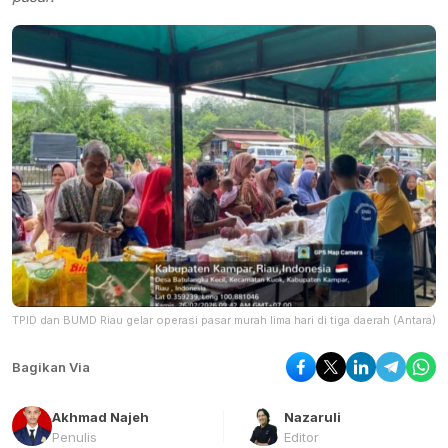
TPID dan BUMD Riau gelar operasi pasar murah lima hari di tiga daerah
(Antara)
Bagikan Via
Akhmad Najeh
Nazaruli
Penulis
Editor