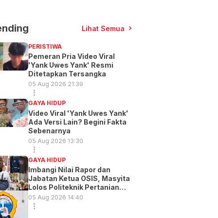
ending
Lihat Semua
PERISTIWA
Pemeran Pria Video Viral
'Yank Uwes Yank' Resmi
Ditetapkan Tersangka
05 Aug 2026 21:39
GAYA HIDUP
Video Viral 'Yank Uwes Yank'
Ada Versi Lain? Begini Fakta
Sebenarnya
05 Aug 2026 13:30
GAYA HIDUP
Imbangi Nilai Rapor dan
Jabatan Ketua OSIS, Masyita
Lolos Politeknik Pertanian
Gowa
05 Aug 2026 14:40