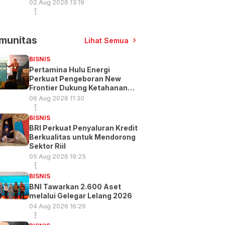
02 Aug 2026 13:19
munitas
Lihat Semua
BISNIS
Pertamina Hulu Energi
Perkuat Pengeboran New
Frontier Dukung Ketahanan
Energi
06 Aug 2026 11:30
BISNIS
BRI Perkuat Penyaluran Kredit
Berkualitas untuk Mendorong
Sektor Riil
05 Aug 2026 19:25
BISNIS
BNI Tawarkan 2.600 Aset
melalui Gelegar Lelang 2026
04 Aug 2026 16:26