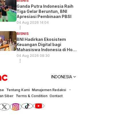
BISNIS
Ganda Putra Indonesia Raih
Tiga Gelar Beruntun, BNI
Apresiasi Pembinaan PBSI
04 Aug 2026 14:04
BISNIS
BNI Hadirkan Ekosistem
Keuangan Digital bagi
Mahasiswa Indonesia di Hong
Kong
04 Aug 2026 08:30
INDONESIA
ise
Tentang Kami
Manajemen Redaksi
n Siber
Terms & Condition
Contact