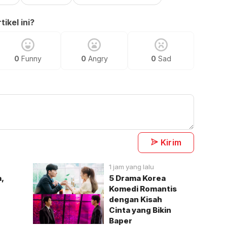
ikel ini?
0
Funny
0
Angry
0
Sad
Kirim
1 jam yang lalu
,
5 Drama Korea
Komedi Romantis
g
dengan Kisah
Cinta yang Bikin
Baper