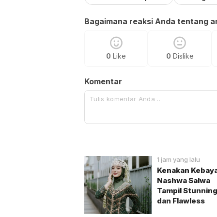
Bagaimana reaksi Anda tentang art
0
Like
0
Dislike
Komentar
1 jam yang lalu
Kenakan Kebaya
Nashwa Salwa
Tampil Stunnin
dan Flawless