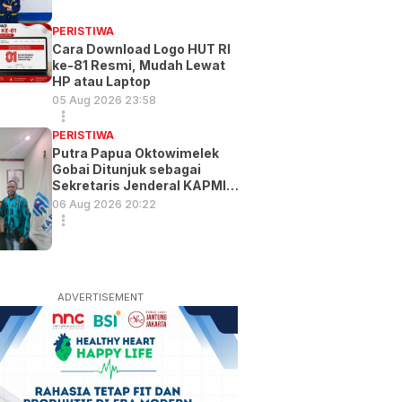
PERISTIWA
Cara Download Logo HUT RI
ke-81 Resmi, Mudah Lewat
HP atau Laptop
05 Aug 2026 23:58
PERISTIWA
Putra Papua Oktowimelek
Gobai Ditunjuk sebagai
Sekretaris Jenderal KAPMI
PT
06 Aug 2026 20:22
ADVERTISEMENT