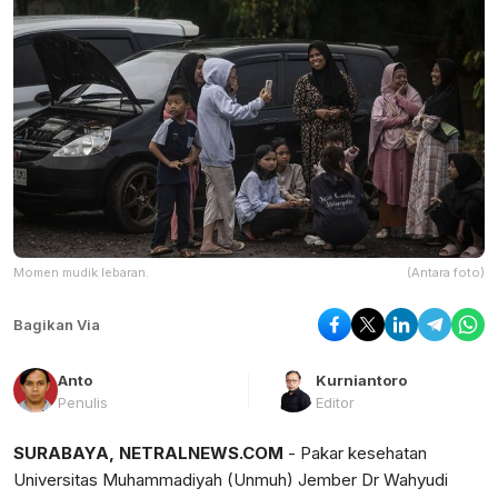
Momen mudik lebaran.
(Antara foto)
Bagikan Via
Anto
Kurniantoro
Penulis
Editor
SURABAYA, NETRALNEWS.COM
- Pakar kesehatan
Universitas Muhammadiyah (Unmuh) Jember Dr Wahyudi