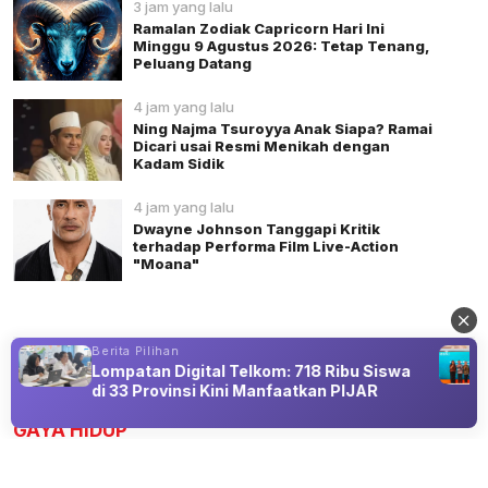
3 jam yang lalu
Ramalan Zodiak Capricorn Hari Ini
Minggu 9 Agustus 2026: Tetap Tenang,
Peluang Datang
4 jam yang lalu
Ning Najma Tsuroyya Anak Siapa? Ramai
Dicari usai Resmi Menikah dengan
Kadam Sidik
4 jam yang lalu
Dwayne Johnson Tanggapi Kritik
terhadap Performa Film Live-Action
"Moana"
Berita Pilihan
Lompatan Digital Telkom: 718 Ribu Siswa
Advertisement
di 33 Provinsi Kini Manfaatkan PIJAR
GAYA HIDUP
Semua Orang Maju, Aku Kapan?