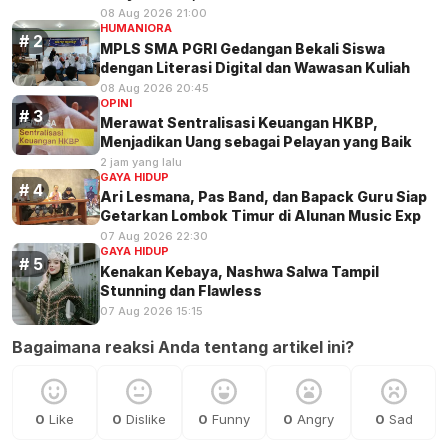
08 Aug 2026 21:00
HUMANIORA
MPLS SMA PGRI Gedangan Bekali Siswa
dengan Literasi Digital dan Wawasan Kuliah
08 Aug 2026 20:45
OPINI
Merawat Sentralisasi Keuangan HKBP,
Menjadikan Uang sebagai Pelayan yang Baik
2 jam yang lalu
GAYA HIDUP
Ari Lesmana, Pas Band, dan Bapack Guru Siap
Getarkan Lombok Timur di Alunan Music Exp
07 Aug 2026 22:30
GAYA HIDUP
Kenakan Kebaya, Nashwa Salwa Tampil
Stunning dan Flawless
07 Aug 2026 15:15
Bagaimana reaksi Anda tentang artikel ini?
0
Like
0
Dislike
0
Funny
0
Angry
0
Sad