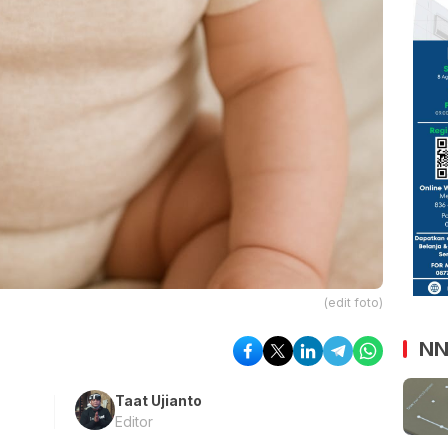
(edit foto)
NN
Taat Ujianto
Editor