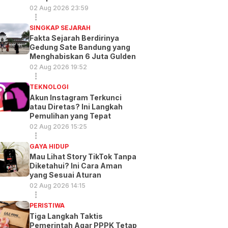
02 Aug 2026 23:59
SINGKAP SEJARAH
Fakta Sejarah Berdirinya
Gedung Sate Bandung yang
Menghabiskan 6 Juta Gulden
02 Aug 2026 19:52
TEKNOLOGI
Akun Instagram Terkunci
atau Diretas? Ini Langkah
Pemulihan yang Tepat
02 Aug 2026 15:25
GAYA HIDUP
Mau Lihat Story TikTok Tanpa
Diketahui? Ini Cara Aman
yang Sesuai Aturan
02 Aug 2026 14:15
PERISTIWA
Tiga Langkah Taktis
Pemerintah Agar PPPK Tetap