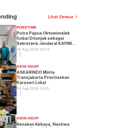
ending
Lihat Semua
PERISTIWA
Putra Papua Oktowimelek
Gobai Ditunjuk sebagai
Sekretaris Jenderal KAPMI
PT
06 Aug 2026 20:22
GAYA HIDUP
ASKARINDO Minta
Transjakarta Prioritaskan
Karoseri Lokal
06 Aug 2026 21:05
GAYA HIDUP
Kenakan Kebaya, Nashwa