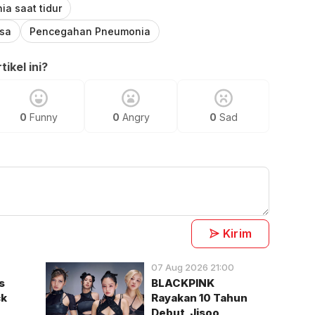
a saat tidur
asa
Pencegahan Pneumonia
ikel ini?
0
Funny
0
Angry
0
Sad
Kirim
07 Aug 2026 21:00
s
BLACKPINK
ck
Rayakan 10 Tahun
Debut, Jisoo,