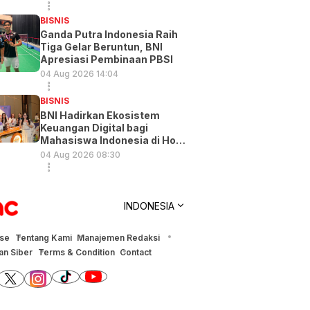
BISNIS
Ganda Putra Indonesia Raih
Tiga Gelar Beruntun, BNI
Apresiasi Pembinaan PBSI
04 Aug 2026 14:04
BISNIS
BNI Hadirkan Ekosistem
Keuangan Digital bagi
Mahasiswa Indonesia di Hong
Kong
04 Aug 2026 08:30
INDONESIA
ise
Tentang Kami
Manajemen Redaksi
n Siber
Terms & Condition
Contact