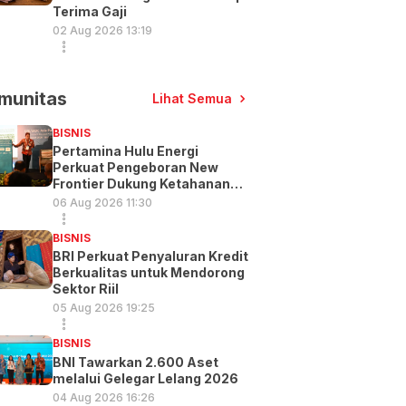
Terima Gaji
02 Aug 2026 13:19
munitas
Lihat Semua
BISNIS
Pertamina Hulu Energi
Perkuat Pengeboran New
Frontier Dukung Ketahanan
Energi
06 Aug 2026 11:30
BISNIS
BRI Perkuat Penyaluran Kredit
Berkualitas untuk Mendorong
Sektor Riil
05 Aug 2026 19:25
BISNIS
BNI Tawarkan 2.600 Aset
melalui Gelegar Lelang 2026
04 Aug 2026 16:26