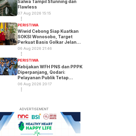
Salwa Tampil Stunning dan
Flawless
07 Aug 2026 15:15
PERISTIWA
Wiwid Cebong Siap Kuatkan
SOKSI Wonosobo, Target
Perkuat Basis Golkar Jelang
Pemilu 2029
06 Aug 2026 21:46
PERISTIWA
Kebijakan WFH PNS dan PPPK
Diperpanjang, Qodari:
Pelayanan Publik Tetap
Optimal
06 Aug 2026 20:17
ADVERTISEMENT