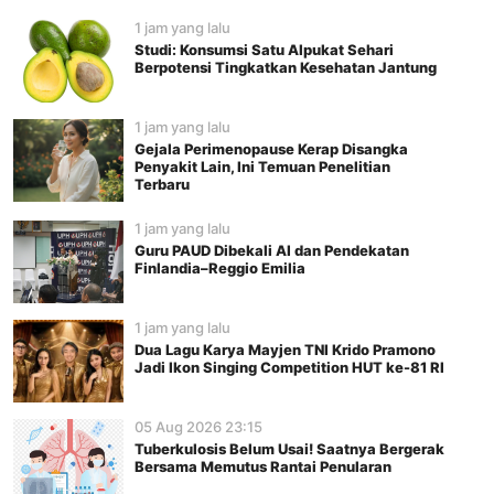
1 jam yang lalu
Studi: Konsumsi Satu Alpukat Sehari
Berpotensi Tingkatkan Kesehatan Jantung
1 jam yang lalu
Gejala Perimenopause Kerap Disangka
Penyakit Lain, Ini Temuan Penelitian
Terbaru
1 jam yang lalu
Guru PAUD Dibekali AI dan Pendekatan
Finlandia–Reggio Emilia
1 jam yang lalu
Dua Lagu Karya Mayjen TNI Krido Pramono
Jadi Ikon Singing Competition HUT ke-81 RI
05 Aug 2026 23:15
Tuberkulosis Belum Usai! Saatnya Bergerak
Bersama Memutus Rantai Penularan