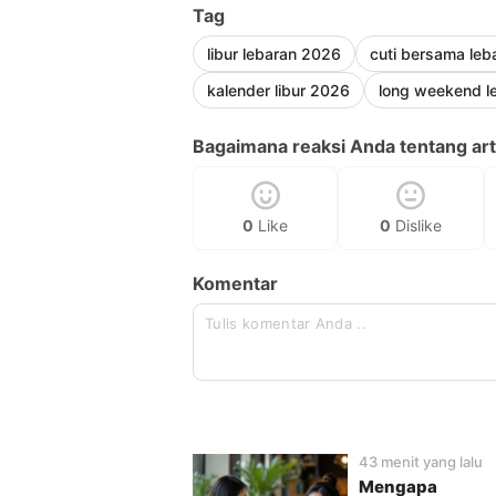
Tag
libur lebaran 2026
cuti bersama le
kalender libur 2026
long weekend l
Bagaimana reaksi Anda tentang arti
0
Like
0
Dislike
Komentar
43 menit yang lalu
Mengapa