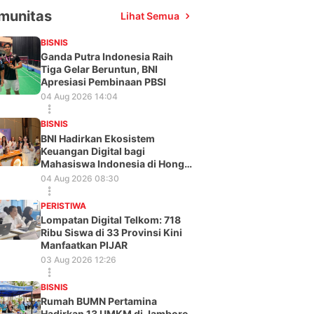
munitas
Lihat Semua
BISNIS
Ganda Putra Indonesia Raih
Tiga Gelar Beruntun, BNI
Apresiasi Pembinaan PBSI
04 Aug 2026 14:04
BISNIS
BNI Hadirkan Ekosistem
Keuangan Digital bagi
Mahasiswa Indonesia di Hong
Kong
04 Aug 2026 08:30
PERISTIWA
Lompatan Digital Telkom: 718
Ribu Siswa di 33 Provinsi Kini
Manfaatkan PIJAR
03 Aug 2026 12:26
BISNIS
Rumah BUMN Pertamina
Hadirkan 13 UMKM di Jambore