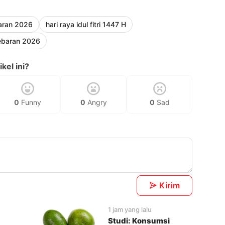
baran 2026
hari raya idul fitri 1447 H
ebaran 2026
kel ini?
0
Funny
0
Angry
0
Sad
Kirim
1 jam yang lalu
Studi: Konsumsi