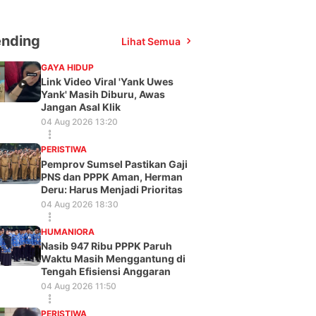
ending
Lihat Semua
GAYA HIDUP
Link Video Viral 'Yank Uwes
Yank' Masih Diburu, Awas
Jangan Asal Klik
04 Aug 2026 13:20
PERISTIWA
Pemprov Sumsel Pastikan Gaji
PNS dan PPPK Aman, Herman
Deru: Harus Menjadi Prioritas
04 Aug 2026 18:30
HUMANIORA
Nasib 947 Ribu PPPK Paruh
Waktu Masih Menggantung di
Tengah Efisiensi Anggaran
04 Aug 2026 11:50
PERISTIWA