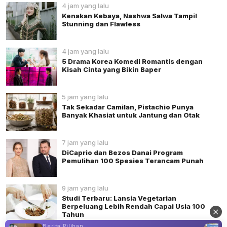
4 jam yang lalu
Kenakan Kebaya, Nashwa Salwa Tampil
Stunning dan Flawless
4 jam yang lalu
5 Drama Korea Komedi Romantis dengan
Kisah Cinta yang Bikin Baper
5 jam yang lalu
Tak Sekadar Camilan, Pistachio Punya
Banyak Khasiat untuk Jantung dan Otak
7 jam yang lalu
DiCaprio dan Bezos Danai Program
Pemulihan 100 Spesies Terancam Punah
9 jam yang lalu
Studi Terbaru: Lansia Vegetarian
Berpeluang Lebih Rendah Capai Usia 100
Tahun
Berita Pilihan