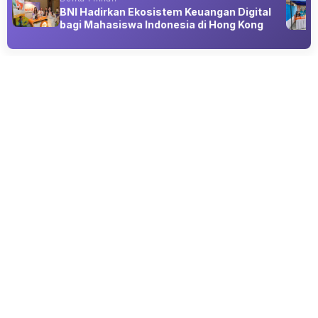
BNI Hadirkan Ekosistem Keuangan Digital
bagi Mahasiswa Indonesia di Hong Kong
Advertisement
GAYA HIDUP
Sudah Move On dari Dahlia Poland,
Fandy Christian Go Public dengan
Marisalucie?
07 Aug 2026 19:00
Fandy Christian Foto bareng dengan Marisalucie