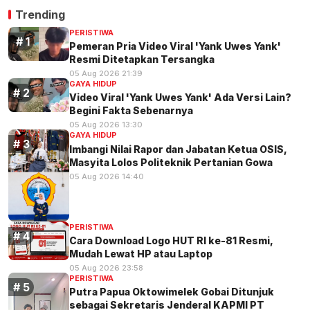
Trending
PERISTIWA
Pemeran Pria Video Viral 'Yank Uwes Yank'
Resmi Ditetapkan Tersangka
05 Aug 2026 21:39
GAYA HIDUP
Video Viral 'Yank Uwes Yank' Ada Versi Lain?
Begini Fakta Sebenarnya
05 Aug 2026 13:30
GAYA HIDUP
Imbangi Nilai Rapor dan Jabatan Ketua OSIS,
Masyita Lolos Politeknik Pertanian Gowa
05 Aug 2026 14:40
PERISTIWA
Cara Download Logo HUT RI ke-81 Resmi,
Mudah Lewat HP atau Laptop
05 Aug 2026 23:58
PERISTIWA
Putra Papua Oktowimelek Gobai Ditunjuk
sebagai Sekretaris Jenderal KAPMI PT