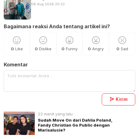
06 Aug 2026 20:22
Bagaimana reaksi Anda tentang artikel ini?
0
Like
0
Dislike
0
Funny
0
Angry
0
Sad
Komentar
Kirim
22 menit yang lalu
Sudah Move On dari Dahlia Poland,
Fandy Christian Go Public dengan
Marisalucie?