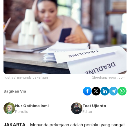
Ilustrasi menunda pekerjaan
(theghanareport.com)
Bagikan Via
Nur Qothima Ismi
Taat Ujianto
Penulis
Editor
JAKARTA -
Menunda pekerjaan adalah perilaku yang sangat