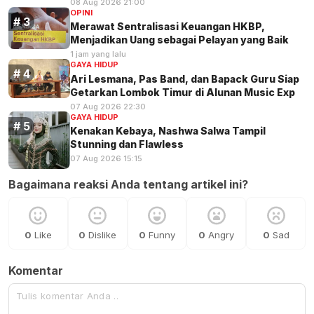
08 Aug 2026 21:00
OPINI
Merawat Sentralisasi Keuangan HKBP,
Menjadikan Uang sebagai Pelayan yang Baik
1 jam yang lalu
GAYA HIDUP
Ari Lesmana, Pas Band, dan Bapack Guru Siap
Getarkan Lombok Timur di Alunan Music Exp
07 Aug 2026 22:30
GAYA HIDUP
Kenakan Kebaya, Nashwa Salwa Tampil
Stunning dan Flawless
07 Aug 2026 15:15
Bagaimana reaksi Anda tentang artikel ini?
0
Like
0
Dislike
0
Funny
0
Angry
0
Sad
Komentar