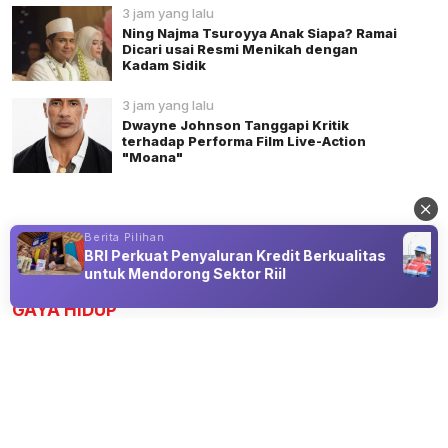
3 jam yang lalu
Ning Najma Tsuroyya Anak Siapa? Ramai
Dicari usai Resmi Menikah dengan
Kadam Sidik
3 jam yang lalu
Dwayne Johnson Tanggapi Kritik
terhadap Performa Film Live-Action
"Moana"
Berita Pilihan
BRI Perkuat Penyaluran Kredit Berkualitas
Advertisement
untuk Mendorong Sektor Riil
GAYA HIDUP
Semua Orang Maju, Aku Kapan?
09 Aug 2026 12:08
Ketika Media Sosial Diam-Diam Membuat Kita
Membandingkan Diri Sendiri.