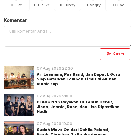
0
Like
0
Dislike
0
Funny
0
Angry
0
Sad
Komentar
Kirim
07 Aug 2026 22:30
Ari Lesmana, Pas Band, dan Bapack Guru
Siap Getarkan Lombok Timur di Alunan
Music Exp
07 Aug 2026 21:00
BLACKPINK Rayakan 10 Tahun Debut,
Jisoo, Jennie, Rose, dan Lisa Dipastikan
Hadir
07 Aug 2026 19:00
Sudah Move On dari Dahlia Poland,
Fandy Christian Go Public dengan