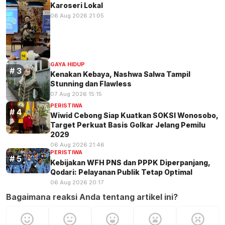
Karoseri Lokal
06 Aug 2026 21:05
GAYA HIDUP
Kenakan Kebaya, Nashwa Salwa Tampil
Stunning dan Flawless
07 Aug 2026 15:15
PERISTIWA
Wiwid Cebong Siap Kuatkan SOKSI Wonosobo,
Target Perkuat Basis Golkar Jelang Pemilu
2029
06 Aug 2026 21:46
PERISTIWA
Kebijakan WFH PNS dan PPPK Diperpanjang,
Qodari: Pelayanan Publik Tetap Optimal
06 Aug 2026 20:17
Bagaimana reaksi Anda tentang artikel ini?