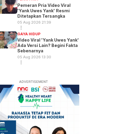
Pemeran Pria Video Viral
'Yank Uwes Yank' Resmi
Ditetapkan Tersangka
05 Aug 2026 21:39
GAYA HIDUP
Video Viral 'Yank Uwes Yank'
Ada Versi Lain? Begini Fakta
Sebenarnya
05 Aug 2026 13:30
ADVERTISEMENT