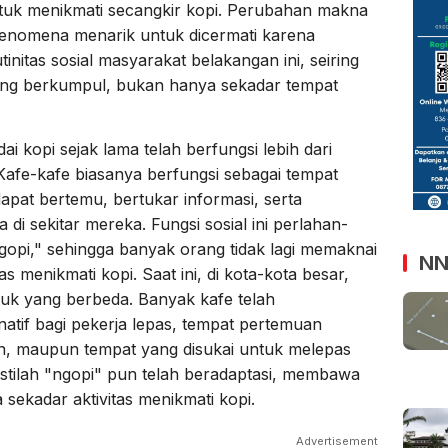
ntuk menikmati secangkir kopi. Perubahan makna
h fenomena menarik untuk dicermati karena
itas sosial masyarakat belakangan ini, seiring
ang berkumpul, bukan hanya sekadar tempat
ai kopi sejak lama telah berfungsi lebih dari
afe-kafe biasanya berfungsi sebagai tempat
dapat bertemu, bertukar informasi, serta
di sekitar mereka. Fungsi sosial ini perlahan-
ngopi," sehingga banyak orang tidak lagi memaknai
NN
as menikmati kopi. Saat ini, di kota-kota besar,
tuk yang berbeda. Banyak kafe telah
rnatif bagi pekerja lepas, tempat pertemuan
n, maupun tempat yang disukai untuk melepas
Istilah "ngopi" pun telah beradaptasi, membawa
 sekadar aktivitas menikmati kopi.
Advertisement