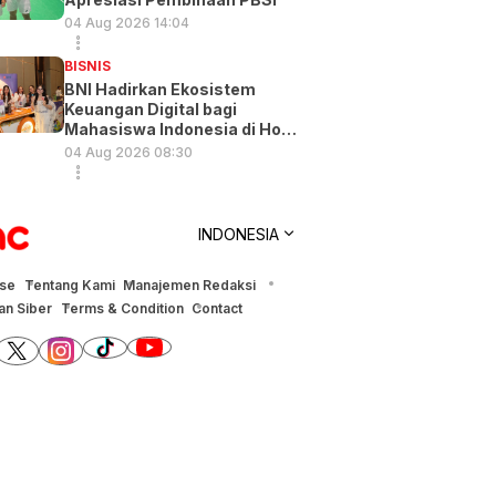
04 Aug 2026 14:04
BISNIS
BNI Hadirkan Ekosistem
Keuangan Digital bagi
Mahasiswa Indonesia di Hong
Kong
04 Aug 2026 08:30
INDONESIA
ise
Tentang Kami
Manajemen Redaksi
n Siber
Terms & Condition
Contact