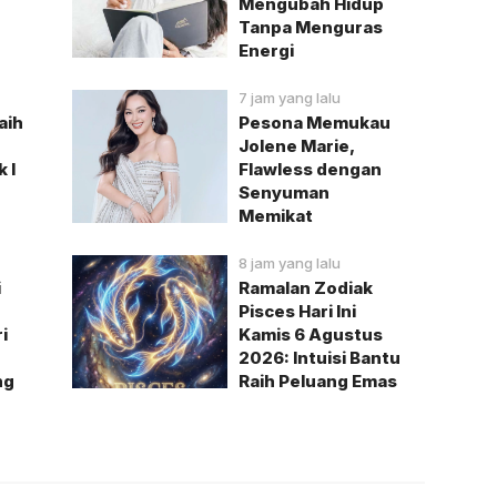
Mengubah Hidup
Tanpa Menguras
Energi
7 jam yang lalu
aih
Pesona Memukau
Jolene Marie,
 I
Flawless dengan
Senyuman
Memikat
8 jam yang lalu
i
Ramalan Zodiak
Pisces Hari Ini
i
Kamis 6 Agustus
2026: Intuisi Bantu
ng
Raih Peluang Emas
a Pilihan
Berita Pilihan