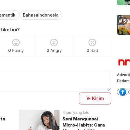
emantik
BahasaIndonesia
ikel ini?
0
Funny
0
Angry
0
Sad
Advert
Pedoma
Kirim
4 jam yang lalu
ta
Seni Menguasai
Micro-Habits: Cara