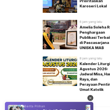
Prioritaskan
Karoseri Lokal
6 jam yang lalu
Amelia Soleha R
Penghargaan
Publikasi Terbaik
di Pascasarjana
UNISKA MAB
8 jam yang lalu
Kalender Liturg
Agustus 2026:
Jadwal Misa, Har
Raya, dan
Perayaan Penti
Umat Katolik
Berita Pilihan
Berit