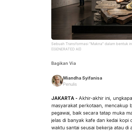
Sebuah Transformasi "Makna" dalam bentuk insta
((GENERATED AI))
Bagikan Via
Miandha Syifanisa
Penulis
JAKARTA -
Akhir-akhir ini, ungkap
masyarakat perkotaan, mencakup be
pegawai, baik secara tatap muka ma
jelas di banyak kafe dan kedai kopi 
waktu santai seusai bekerja atau di a