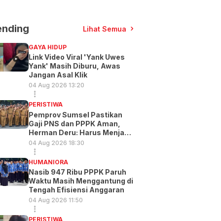
ending
Lihat Semua
GAYA HIDUP
Link Video Viral 'Yank Uwes
Yank' Masih Diburu, Awas
Jangan Asal Klik
04 Aug 2026 13:20
PERISTIWA
Pemprov Sumsel Pastikan
Gaji PNS dan PPPK Aman,
Herman Deru: Harus Menjadi
Prioritas
04 Aug 2026 18:30
HUMANIORA
Nasib 947 Ribu PPPK Paruh
Waktu Masih Menggantung di
Tengah Efisiensi Anggaran
04 Aug 2026 11:50
PERISTIWA