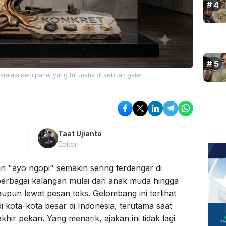
lasi seni pahat yang futuristik di sebuah galeri
Taat Ujianto
Editor
an "ayo ngopi" semakin sering terdengar di
rbagai kalangan mulai dari anak muda hingga
upun lewat pesan teks. Gelombang ini terlihat
di kota-kota besar di Indonesia, terutama saat
khir pekan. Yang menarik, ajakan ini tidak lagi