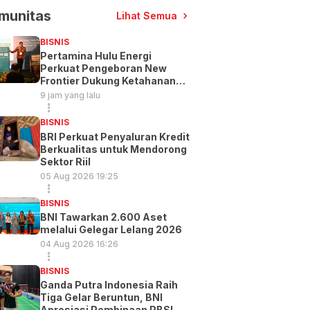
munitas
Lihat Semua
BISNIS
Pertamina Hulu Energi
Perkuat Pengeboran New
Frontier Dukung Ketahanan
Energi
9 jam yang lalu
BISNIS
BRI Perkuat Penyaluran Kredit
Berkualitas untuk Mendorong
Sektor Riil
05 Aug 2026 19:25
BISNIS
BNI Tawarkan 2.600 Aset
melalui Gelegar Lelang 2026
04 Aug 2026 16:26
BISNIS
Ganda Putra Indonesia Raih
Tiga Gelar Beruntun, BNI
Apresiasi Pembinaan PBSI