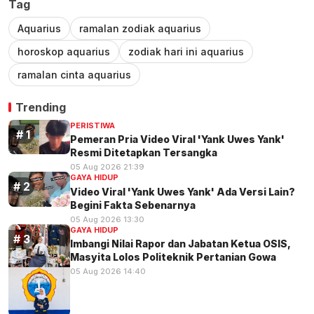
Tag
Aquarius
ramalan zodiak aquarius
horoskop aquarius
zodiak hari ini aquarius
ramalan cinta aquarius
Trending
PERISTIWA
Pemeran Pria Video Viral 'Yank Uwes Yank'
Resmi Ditetapkan Tersangka
05 Aug 2026 21:39
GAYA HIDUP
Video Viral 'Yank Uwes Yank' Ada Versi Lain?
Begini Fakta Sebenarnya
05 Aug 2026 13:30
GAYA HIDUP
Imbangi Nilai Rapor dan Jabatan Ketua OSIS,
Masyita Lolos Politeknik Pertanian Gowa
05 Aug 2026 14:40