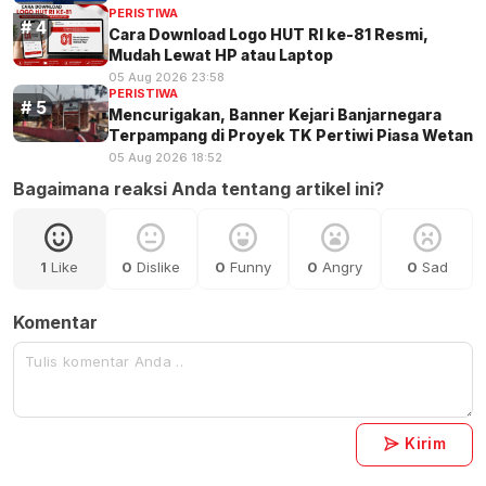
PERISTIWA
Cara Download Logo HUT RI ke-81 Resmi,
Mudah Lewat HP atau Laptop
05 Aug 2026 23:58
PERISTIWA
Mencurigakan, Banner Kejari Banjarnegara
Terpampang di Proyek TK Pertiwi Piasa Wetan
05 Aug 2026 18:52
Bagaimana reaksi Anda tentang artikel ini?
1
Like
0
Dislike
0
Funny
0
Angry
0
Sad
Komentar
Kirim