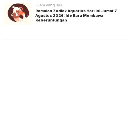
6 jam yang lalu
Ramalan Zodiak Aquarius Hari Ini Jumat 7
Agustus 2026: Ide Baru Membawa
Keberuntungan
Berita Pilihan
BRI Perkuat Penyaluran Kredit Berkualitas
untuk Mendorong Sektor Riil
Advertisement
GAYA HIDUP
DiCaprio dan Bezos Danai Program
Pemulihan 100 Spesies Terancam Punah
07 Aug 2026 11:45
Phoenix Species Series Kucurkan Dana 200 Juta Dolar
untuk Konservasi Global