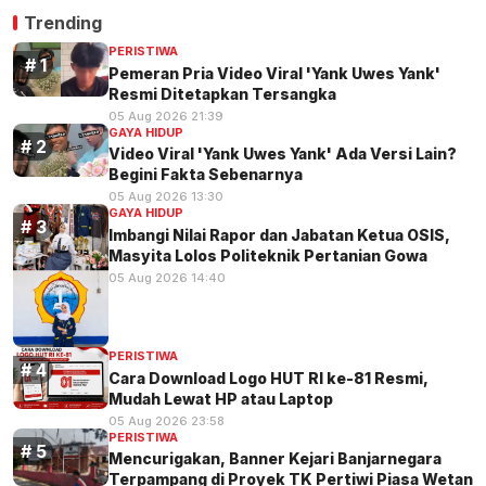
Trending
PERISTIWA
Pemeran Pria Video Viral 'Yank Uwes Yank'
Resmi Ditetapkan Tersangka
05 Aug 2026 21:39
GAYA HIDUP
Video Viral 'Yank Uwes Yank' Ada Versi Lain?
Begini Fakta Sebenarnya
05 Aug 2026 13:30
GAYA HIDUP
Imbangi Nilai Rapor dan Jabatan Ketua OSIS,
Masyita Lolos Politeknik Pertanian Gowa
05 Aug 2026 14:40
PERISTIWA
Cara Download Logo HUT RI ke-81 Resmi,
Mudah Lewat HP atau Laptop
05 Aug 2026 23:58
PERISTIWA
Mencurigakan, Banner Kejari Banjarnegara
Terpampang di Proyek TK Pertiwi Piasa Wetan