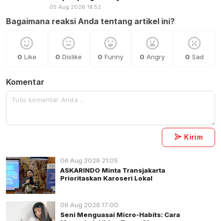
05 Aug 2026 18:52
Bagaimana reaksi Anda tentang artikel ini?
0
Like
0
Dislike
0
Funny
0
Angry
0
Sad
Komentar
Kirim
06 Aug 2026 21:05
ASKARINDO Minta Transjakarta
Prioritaskan Karoseri Lokal
06 Aug 2026 17:00
Seni Menguasai Micro-Habits: Cara