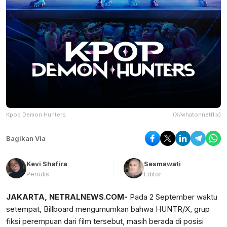
Kpop Demon Hunters
(X/whatonnetflix)
Bagikan Via
Kevi Shafira
Sesmawati
Penulis
Editor
JAKARTA, NETRALNEWS.COM-
Pada 2 September waktu
setempat, Billboard mengumumkan bahwa HUNTR/X, grup
fiksi perempuan dari film tersebut, masih berada di posisi