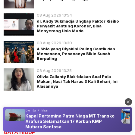
08 Aug 2026 13:54
dr. Andy Sukmadja Ungkap Faktor Risiko
Penyakit Jantung Koroner, Bisa
Menyerang Usia Muda
08 Aug 2026 13:30
4 Shio yang Diyakini Paling Cantik dan
Memesona, Pesonanya Bikin Susah
Berpaling
08 Aug 2026 13:25
Olivia Zalianty Blak-blakan Soal Pola
Makan, Nasi Tak Harus 3 Kali Sehari, Ini
Alasannya
Berita Pilihan
Kapal Pertamina Patra Niaga MT Transko
Advertisement
Arafura Selamatkan 17 Korban KMP
Mutiara Sentosa
GAYA HIDUP