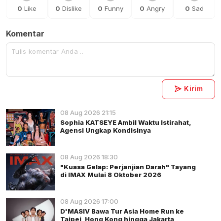
0
Like
0
Dislike
0
Funny
0
Angry
0
Sad
Komentar
Kirim
08 Aug 2026 21:15
Sophia KATSEYE Ambil Waktu Istirahat,
Agensi Ungkap Kondisinya
08 Aug 2026 18:30
"Kuasa Gelap: Perjanjian Darah" Tayang
di IMAX Mulai 8 Oktober 2026
08 Aug 2026 17:00
D'MASIV Bawa Tur Asia Home Run ke
Taipei, Hong Kong hingga Jakarta