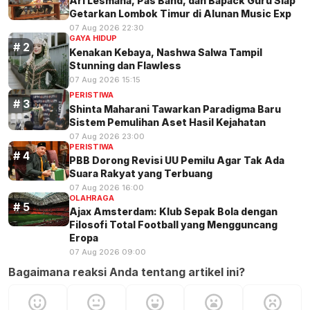
Ari Lesmana, Pas Band, dan Bapack Guru Siap
Getarkan Lombok Timur di Alunan Music Exp
07 Aug 2026 22:30
GAYA HIDUP
Kenakan Kebaya, Nashwa Salwa Tampil
Stunning dan Flawless
07 Aug 2026 15:15
PERISTIWA
Shinta Maharani Tawarkan Paradigma Baru
Sistem Pemulihan Aset Hasil Kejahatan
07 Aug 2026 23:00
PERISTIWA
PBB Dorong Revisi UU Pemilu Agar Tak Ada
Suara Rakyat yang Terbuang
07 Aug 2026 16:00
OLAHRAGA
Ajax Amsterdam: Klub Sepak Bola dengan
Filosofi Total Football yang Mengguncang
Eropa
07 Aug 2026 09:00
Bagaimana reaksi Anda tentang artikel ini?