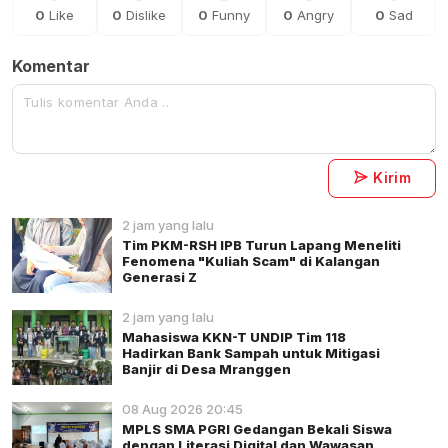
0
Like
0
Dislike
0
Funny
0
Angry
0
Sad
Komentar
Kirim
2 jam yang lalu
Tim PKM-RSH IPB Turun Lapang Meneliti
Fenomena "Kuliah Scam" di Kalangan
Generasi Z
2 jam yang lalu
Mahasiswa KKN-T UNDIP Tim 118
Hadirkan Bank Sampah untuk Mitigasi
Banjir di Desa Mranggen
08 Aug 2026 20:45
MPLS SMA PGRI Gedangan Bekali Siswa
dengan Literasi Digital dan Wawasan