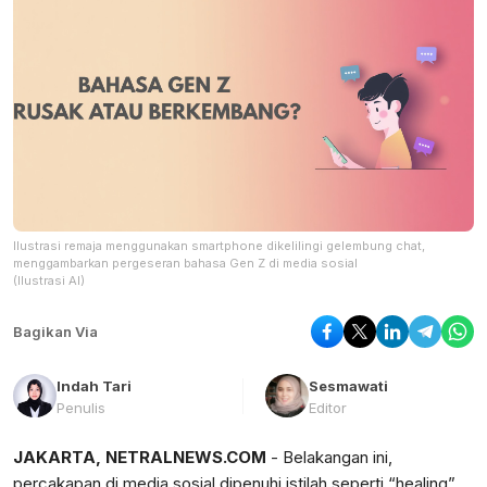
Ilustrasi remaja menggunakan smartphone dikelilingi gelembung chat,
menggambarkan pergeseran bahasa Gen Z di media sosial
(Ilustrasi AI)
Bagikan Via
Indah Tari
Sesmawati
Penulis
Editor
JAKARTA, NETRALNEWS.COM
- Belakangan ini,
percakapan di media sosial dipenuhi istilah seperti “healing”,