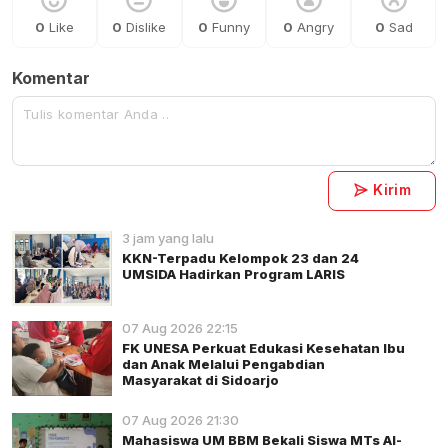
0
Like
0
Dislike
0
Funny
0
Angry
0
Sad
Komentar
Kirim
3 jam yang lalu
KKN-Terpadu Kelompok 23 dan 24
UMSIDA Hadirkan Program LARIS
07 Aug 2026 22:15
FK UNESA Perkuat Edukasi Kesehatan Ibu
dan Anak Melalui Pengabdian
Masyarakat di Sidoarjo
07 Aug 2026 21:30
Mahasiswa UM BBM Bekali Siswa MTs Al-