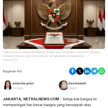
Saatnya memulihkan keteladanan publik dan menjadikan nilai luhur bangsa
sebagai kompas yang benar-benar mengarahkan tindakan kita.
(Gemini AI)
Bagikan Via
amanda putri
Sesmawati
Penulis
Editor
JAKARTA, NETRALNEWS.COM
- Setiap kali bangsa ini
memperingati hari besar bangsa yang bersejarah atau