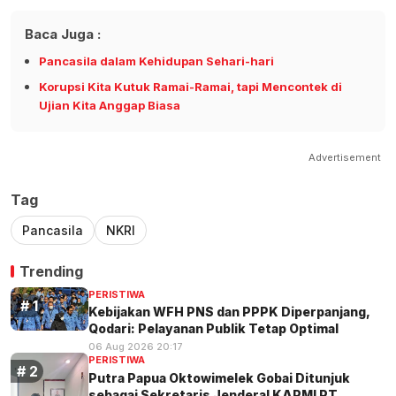
Baca Juga :
Pancasila dalam Kehidupan Sehari-hari
Korupsi Kita Kutuk Ramai-Ramai, tapi Mencontek di
Ujian Kita Anggap Biasa
Advertisement
Tag
Pancasila
NKRI
Trending
PERISTIWA
Kebijakan WFH PNS dan PPPK Diperpanjang,
Qodari: Pelayanan Publik Tetap Optimal
06 Aug 2026 20:17
PERISTIWA
Putra Papua Oktowimelek Gobai Ditunjuk
sebagai Sekretaris Jenderal KAPMI PT