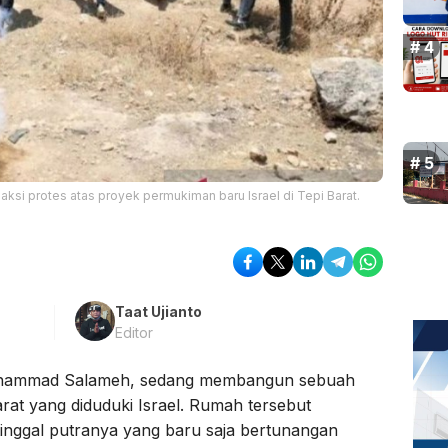
ksi protes atas proyek permukiman baru Israel di Tepi Barat.
Taat Ujianto
Editor
ohammad Salameh, sedang membangun sebuah
rat yang diduduki Israel. Rumah tersebut
inggal putranya yang baru saja bertunangan