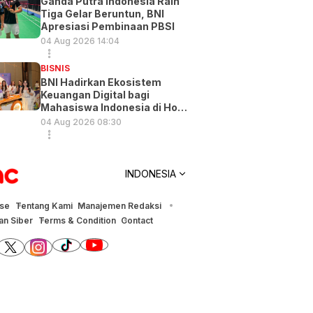
Ganda Putra Indonesia Raih
Tiga Gelar Beruntun, BNI
Apresiasi Pembinaan PBSI
04 Aug 2026 14:04
BISNIS
BNI Hadirkan Ekosistem
Keuangan Digital bagi
Mahasiswa Indonesia di Hong
Kong
04 Aug 2026 08:30
INDONESIA
ise
Tentang Kami
Manajemen Redaksi
n Siber
Terms & Condition
Contact