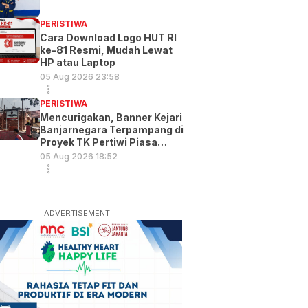
PERISTIWA
Cara Download Logo HUT RI
ke-81 Resmi, Mudah Lewat
HP atau Laptop
05 Aug 2026 23:58
PERISTIWA
Mencurigakan, Banner Kejari
Banjarnegara Terpampang di
Proyek TK Pertiwi Piasa
Wetan
05 Aug 2026 18:52
ADVERTISEMENT