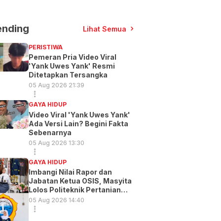
ending
Lihat Semua
PERISTIWA
Pemeran Pria Video Viral
'Yank Uwes Yank' Resmi
Ditetapkan Tersangka
05 Aug 2026 21:39
GAYA HIDUP
Video Viral 'Yank Uwes Yank'
Ada Versi Lain? Begini Fakta
Sebenarnya
05 Aug 2026 13:30
GAYA HIDUP
Imbangi Nilai Rapor dan
Jabatan Ketua OSIS, Masyita
Lolos Politeknik Pertanian
Gowa
05 Aug 2026 14:40