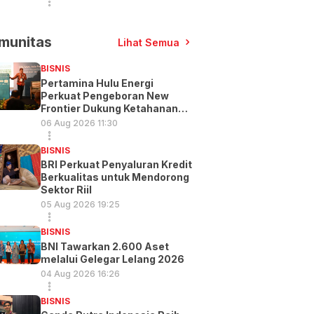
munitas
Lihat Semua
BISNIS
Pertamina Hulu Energi
Perkuat Pengeboran New
Frontier Dukung Ketahanan
Energi
06 Aug 2026 11:30
BISNIS
BRI Perkuat Penyaluran Kredit
Berkualitas untuk Mendorong
Sektor Riil
05 Aug 2026 19:25
BISNIS
BNI Tawarkan 2.600 Aset
melalui Gelegar Lelang 2026
04 Aug 2026 16:26
BISNIS