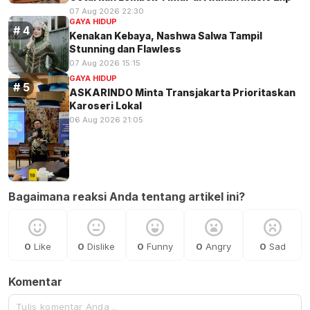
07 Aug 2026 22:30
GAYA HIDUP
Kenakan Kebaya, Nashwa Salwa Tampil
Stunning dan Flawless
07 Aug 2026 15:15
GAYA HIDUP
ASKARINDO Minta Transjakarta Prioritaskan
Karoseri Lokal
06 Aug 2026 21:05
Bagaimana reaksi Anda tentang artikel ini?
0
Like
0
Dislike
0
Funny
0
Angry
0
Sad
Komentar