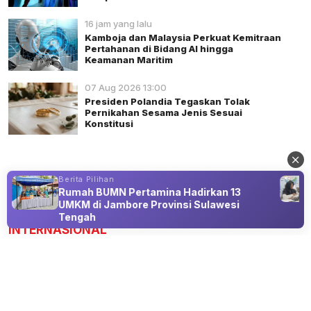
16 jam yang lalu
Kamboja dan Malaysia Perkuat Kemitraan
Pertahanan di Bidang AI hingga
Keamanan Maritim
07 Aug 2026 13:00
Presiden Polandia Tegaskan Tolak
Pernikahan Sesama Jenis Sesuai
Konstitusi
Berita Pilihan
Rumah BUMN Pertamina Hadirkan 13
Advertisement
UMKM di Jambore Provinsi Sulawesi
Tengah
INTERNASIONAL
Pezeshkian: Iran Tetap Pilih Dialog,
Namun Tidak Akan Dipaksa Menyerah
08 Aug 2026 13:45