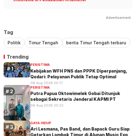
Advertisement
Tag
Politik
Timur Tengah
berita Timur Tengah terbaru
Trending
PERISTIWA
Kebijakan WFH PNS dan PPPK Diperpanjang,
Qodari: Pelayanan Publik Tetap Optimal
06 Aug 2026 20:17
PERISTIWA
Putra Papua Oktowimelek Gobai Ditunjuk
sebagai Sekretaris Jenderal KAPMI PT
06 Aug 2026 20:22
GAYA HIDUP
Ari Lesmana, Pas Band, dan Bapack Guru Siap
Getarkan Lombok Timur di Alunan Music Exp