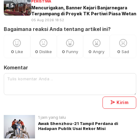
PERISTIWA
Mencurigakan, Banner Kejari Banjarnegara
Terpampang di Proyek TK Pertiwi Piasa Wetan
05 Aug 2026 18:52
Bagaimana reaksi Anda tentang artikel ini?
0
Like
0
Dislike
0
Funny
0
Angry
0
Sad
Komentar
Kirim
1 jam yang lalu
Awak Shenzhou-21 Tampil Perdana di
Hadapan Publik Usai Rekor Misi