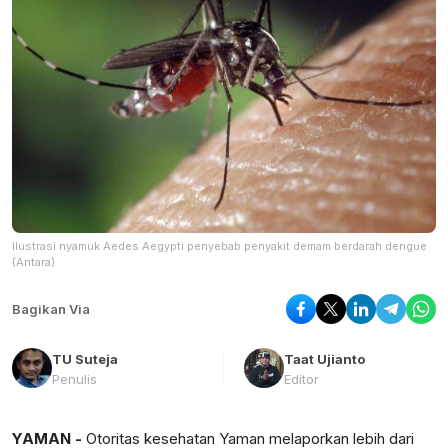
Ilustrasi nyamuk Aedes Aegypti penyebab penyakit demam berdarah dengue
(Antara)
Bagikan Via
TU Suteja
Taat Ujianto
Penulis
Editor
YAMAN -
Otoritas kesehatan Yaman melaporkan lebih dari