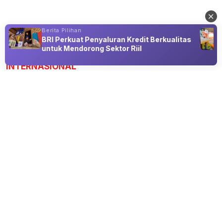
Berita Pilihan
BRI Perkuat Penyaluran Kredit Berkualitas
Advertisement
untuk Mendorong Sektor Riil
INTERNASIONAL
Awak Shenzhou-21 Tampil Perdana di
Hadapan Publik Usai Rekor Misi
07 Aug 2026 09:20
Kru Shenzhou-21 Pulih Baik Setelah Sukses Jalankan Misi
Bersejarah Antariksa China